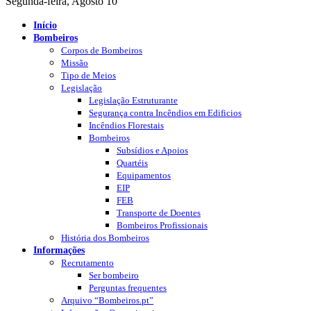
Segunda-feira, Agosto 10
Início
Bombeiros
Corpos de Bombeiros
Missão
Tipo de Meios
Legislação
Legislação Estruturante
Segurança contra Incêndios em Edificios
Incêndios Florestais
Bombeiros
Subsídios e Apoios
Quartéis
Equipamentos
EIP
FEB
Transporte de Doentes
Bombeiros Profissionais
História dos Bombeiros
Informações
Recrutamento
Ser bombeiro
Perguntas frequentes
Arquivo “Bombeiros.pt”