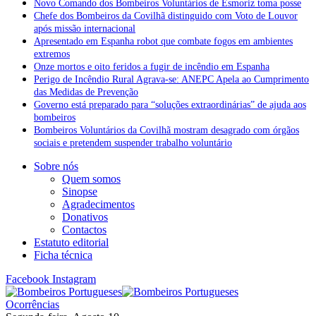
Novo Comando dos Bombeiros Voluntários de Esmoriz toma posse
Chefe dos Bombeiros da Covilhã distinguido com Voto de Louvor
após missão internacional
Apresentado em Espanha robot que combate fogos em ambientes
extremos
Onze mortos e oito feridos a fugir de incêndio em Espanha
Perigo de Incêndio Rural Agrava-se: ANEPC Apela ao Cumprimento
das Medidas de Prevenção
Governo está preparado para “soluções extraordinárias” de ajuda aos
bombeiros
Bombeiros Voluntários da Covilhã mostram desagrado com órgãos
sociais e pretendem suspender trabalho voluntário
Sobre nós
Quem somos
Sinopse
Agradecimentos
Donativos
Contactos
Estatuto editorial
Ficha técnica
Facebook
Instagram
Ocorrências