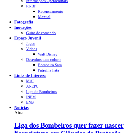
Informações Operacionais
RNBP
Recenseamento
Manual
Fotografia
Inovações
Guias de comando
Espaço Juvenil
Jogos
Videos
Walt Disney
Desenhos para colorir
Bombeiro Sam
Patrulha Pata
Links de Interesse
MAI
ANEPC
Liga de Bombeiros
INEM
ENB
Notícias
Atual
Liga dos Bombeiros quer fazer nascer