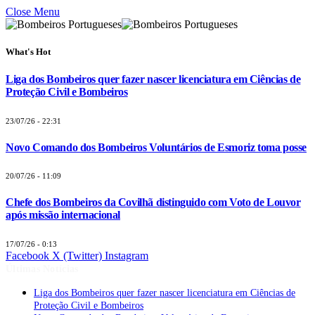
Close Menu
What's Hot
Liga dos Bombeiros quer fazer nascer licenciatura em Ciências de
Proteção Civil e Bombeiros
23/07/26 - 22:31
Novo Comando dos Bombeiros Voluntários de Esmoriz toma posse
20/07/26 - 11:09
Chefe dos Bombeiros da Covilhã distinguido com Voto de Louvor
após missão internacional
17/07/26 - 0:13
Facebook
X (Twitter)
Instagram
Últimas Notícias
Liga dos Bombeiros quer fazer nascer licenciatura em Ciências de
Proteção Civil e Bombeiros