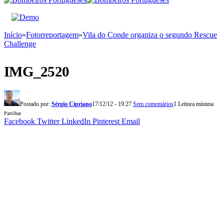
Início
»
Fotorreportagem
»
Vila do Conde organiza o segundo Rescue
Challenge
IMG_2520
Postado por:
Sérgio Cipriano
17/12/12 - 19:27
Sem comentários
1 Leitura mínima
Partilhar
Facebook
Twitter
LinkedIn
Pinterest
Email