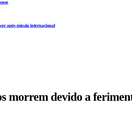
osse
or após missão internacional
os morrem devido a ferimen