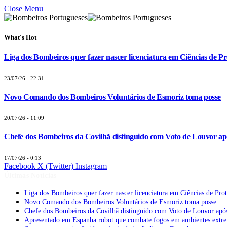
Close Menu
What's Hot
Liga dos Bombeiros quer fazer nascer licenciatura em Ciências de Pr
23/07/26 - 22:31
Novo Comando dos Bombeiros Voluntários de Esmoriz toma posse
20/07/26 - 11:09
Chefe dos Bombeiros da Covilhã distinguido com Voto de Louvor apó
17/07/26 - 0:13
Facebook
X (Twitter)
Instagram
Últimas Notícias
Liga dos Bombeiros quer fazer nascer licenciatura em Ciências de Pro
Novo Comando dos Bombeiros Voluntários de Esmoriz toma posse
Chefe dos Bombeiros da Covilhã distinguido com Voto de Louvor após
Apresentado em Espanha robot que combate fogos em ambientes extr