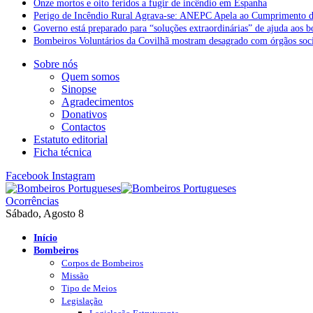
Onze mortos e oito feridos a fugir de incêndio em Espanha
Perigo de Incêndio Rural Agrava-se: ANEPC Apela ao Cumprimento d
Governo está preparado para “soluções extraordinárias” de ajuda aos 
Bombeiros Voluntários da Covilhã mostram desagrado com órgãos socia
Sobre nós
Quem somos
Sinopse
Agradecimentos
Donativos
Contactos
Estatuto editorial
Ficha técnica
Facebook
Instagram
Ocorrências
Sábado, Agosto 8
Início
Bombeiros
Corpos de Bombeiros
Missão
Tipo de Meios
Legislação