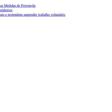
as Medidas de Prevenção
bombeiros
is e pretendem suspender trabalho voluntário