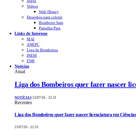
Jogos
Videos
Walt Disney
Desenhos para colorir
Bombeiro Sam
Patrulha Pata
Links de Interesse
MAI
ANEPC
Liga de Bombeiros
INEM
ENB
Notícias
Atual
Liga dos Bombeiros quer fazer nascer li
NOTÍCIAS
23/07/26 - 22:31
Recentes
Liga dos Bombeiros quer fazer nascer licenciatura em Ciências
23/07/26 - 22:31