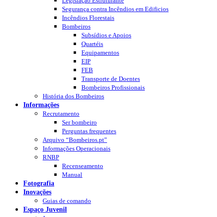
Legislação Estruturante
Segurança contra Incêndios em Edificios
Incêndios Florestais
Bombeiros
Subsídios e Apoios
Quartéis
Equipamentos
EIP
FEB
Transporte de Doentes
Bombeiros Profissionais
História dos Bombeiros
Informações
Recrutamento
Ser bombeiro
Perguntas frequentes
Arquivo “Bombeiros.pt”
Informações Operacionais
RNBP
Recenseamento
Manual
Fotografia
Inovações
Guias de comando
Espaço Juvenil