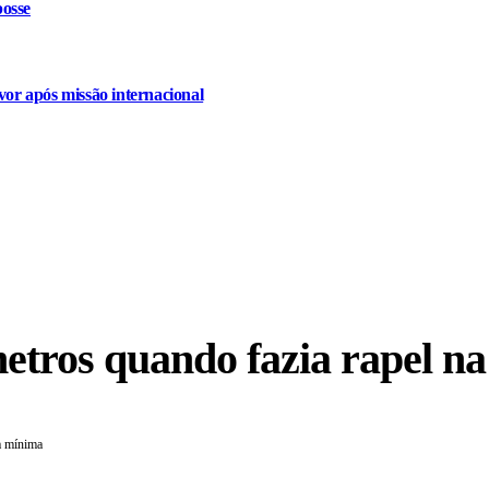
osse
or após missão internacional
metros quando fazia rapel n
a mínima