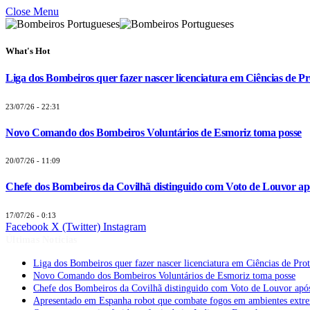
Close Menu
What's Hot
Liga dos Bombeiros quer fazer nascer licenciatura em Ciências de Pr
23/07/26 - 22:31
Novo Comando dos Bombeiros Voluntários de Esmoriz toma posse
20/07/26 - 11:09
Chefe dos Bombeiros da Covilhã distinguido com Voto de Louvor apó
17/07/26 - 0:13
Facebook
X (Twitter)
Instagram
Últimas Notícias
Liga dos Bombeiros quer fazer nascer licenciatura em Ciências de Pro
Novo Comando dos Bombeiros Voluntários de Esmoriz toma posse
Chefe dos Bombeiros da Covilhã distinguido com Voto de Louvor após
Apresentado em Espanha robot que combate fogos em ambientes extr