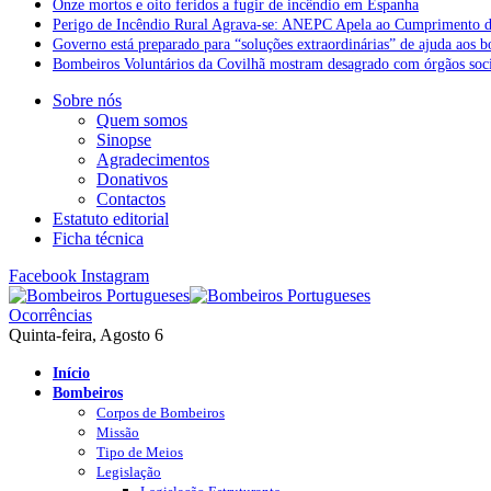
Onze mortos e oito feridos a fugir de incêndio em Espanha
Perigo de Incêndio Rural Agrava-se: ANEPC Apela ao Cumprimento d
Governo está preparado para “soluções extraordinárias” de ajuda aos 
Bombeiros Voluntários da Covilhã mostram desagrado com órgãos socia
Sobre nós
Quem somos
Sinopse
Agradecimentos
Donativos
Contactos
Estatuto editorial
Ficha técnica
Facebook
Instagram
Ocorrências
Quinta-feira, Agosto 6
Início
Bombeiros
Corpos de Bombeiros
Missão
Tipo de Meios
Legislação