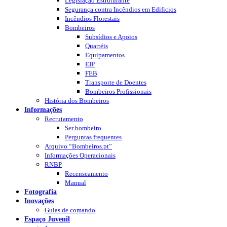
Legislação Estruturante
Segurança contra Incêndios em Edificios
Incêndios Florestais
Bombeiros
Subsídios e Apoios
Quartéis
Equipamentos
EIP
FEB
Transporte de Doentes
Bombeiros Profissionais
História dos Bombeiros
Informações
Recrutamento
Ser bombeiro
Perguntas frequentes
Arquivo “Bombeiros.pt”
Informações Operacionais
RNBP
Recenseamento
Manual
Fotografia
Inovações
Guias de comando
Espaço Juvenil