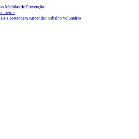
as Medidas de Prevenção
bombeiros
is e pretendem suspender trabalho voluntário