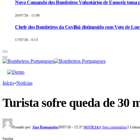
Novo Comando dos Bombeiros Voluntários de Esmoriz toma p
20/07/26 - 11:09
Chefe dos Bombeiros da Covilhã distinguido com Voto de Louv
17/07/26 - 0:13
Início
»
Notícias
Turista sofre queda de 30 
Postado por:
Ana Romaneiro
20/07/16 - 15:37
Sem comentários
1 Leitur
NOTÍCIAS
Partilhar