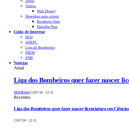
Jogos
Videos
Walt Disney
Desenhos para colorir
Bombeiro Sam
Patrulha Pata
Links de Interesse
MAI
ANEPC
Liga de Bombeiros
INEM
ENB
Notícias
Atual
Liga dos Bombeiros quer fazer nascer li
NOTÍCIAS
23/07/26 - 22:31
Recentes
Liga dos Bombeiros quer fazer nascer licenciatura em Ciências
23/07/26 - 22:31