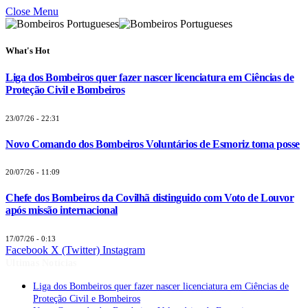
Close Menu
What's Hot
Liga dos Bombeiros quer fazer nascer licenciatura em Ciências de
Proteção Civil e Bombeiros
23/07/26 - 22:31
Novo Comando dos Bombeiros Voluntários de Esmoriz toma posse
20/07/26 - 11:09
Chefe dos Bombeiros da Covilhã distinguido com Voto de Louvor
após missão internacional
17/07/26 - 0:13
Facebook
X (Twitter)
Instagram
Últimas Notícias
Liga dos Bombeiros quer fazer nascer licenciatura em Ciências de
Proteção Civil e Bombeiros