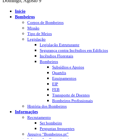
Domingo, Agosto 9
Início
Bombeiros
Corpos de Bombeiros
Missão
Tipo de Meios
Legislação
Legislação Estruturante
Segurança contra Incêndios em Edificios
Incêndios Florestais
Bombeiros
Subsídios e Apoios
Quartéis
Equipamentos
EIP
FEB
Transporte de Doentes
Bombeiros Profissionais
História dos Bombeiros
Informações
Recrutamento
Ser bombeiro
Perguntas frequentes
Arquivo “Bombeiros.pt”