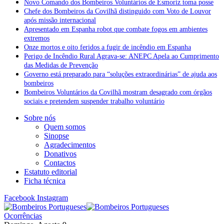
Novo Comando dos Bombeiros Voluntários de Esmoriz toma posse
Chefe dos Bombeiros da Covilhã distinguido com Voto de Louvor
após missão internacional
Apresentado em Espanha robot que combate fogos em ambientes
extremos
Onze mortos e oito feridos a fugir de incêndio em Espanha
Perigo de Incêndio Rural Agrava-se: ANEPC Apela ao Cumprimento
das Medidas de Prevenção
Governo está preparado para “soluções extraordinárias” de ajuda aos
bombeiros
Bombeiros Voluntários da Covilhã mostram desagrado com órgãos
sociais e pretendem suspender trabalho voluntário
Sobre nós
Quem somos
Sinopse
Agradecimentos
Donativos
Contactos
Estatuto editorial
Ficha técnica
Facebook
Instagram
Ocorrências