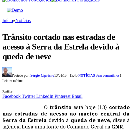
Início
»
Notícias
Trânsito cortado nas estradas de
acesso à Serra da Estrela devido à
queda de neve
Postado por:
Sérgio Cipriano
13/01/13 - 15:45
Sem comentários
1
NOTÍCIAS
Leitura mínima
Partilhar
Facebook
Twitter
LinkedIn
Pinterest
Email
O
trânsito
está hoje (13)
cortado
nas estradas de acesso ao maciço central da
Serra da Estrela
devido à
queda de neve
, disse à
agência Lusa uma fonte do Comando Geral da
GNR
.