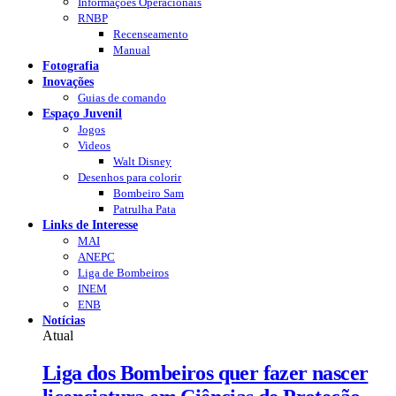
Informações Operacionais
RNBP
Recenseamento
Manual
Fotografia
Inovações
Guias de comando
Espaço Juvenil
Jogos
Videos
Walt Disney
Desenhos para colorir
Bombeiro Sam
Patrulha Pata
Links de Interesse
MAI
ANEPC
Liga de Bombeiros
INEM
ENB
Notícias
Atual
Liga dos Bombeiros quer fazer nascer