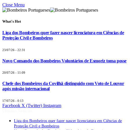
Close Menu
What's Hot
Liga dos Bombeiros quer fazer nascer licenciatura em Ciências de
Proteção Civil e Bombeiros
23/07/26 - 22:31
Novo Comando dos Bombeiros Voluntários de Esmoriz toma posse
20/07/26 - 11:09
Chefe dos Bombeiros da Covilhã distinguido com Voto de Louvor
após missão internacional
17/07/26 - 0:13
Facebook
X (Twitter)
Instagram
Últimas Notícias
Liga dos Bombeiros quer fazer nascer licenciatura em Ciências de
Proteção Civil e Bombeiros