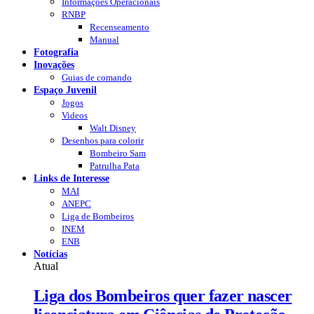
Informações Operacionais
RNBP
Recenseamento
Manual
Fotografia
Inovações
Guias de comando
Espaço Juvenil
Jogos
Videos
Walt Disney
Desenhos para colorir
Bombeiro Sam
Patrulha Pata
Links de Interesse
MAI
ANEPC
Liga de Bombeiros
INEM
ENB
Notícias
Atual
Liga dos Bombeiros quer fazer nascer