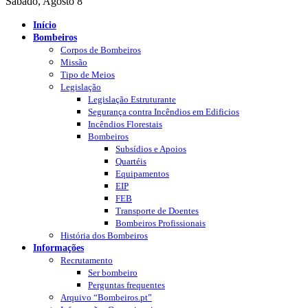
Sábado, Agosto 8
Início
Bombeiros
Corpos de Bombeiros
Missão
Tipo de Meios
Legislação
Legislação Estruturante
Segurança contra Incêndios em Edificios
Incêndios Florestais
Bombeiros
Subsídios e Apoios
Quartéis
Equipamentos
EIP
FEB
Transporte de Doentes
Bombeiros Profissionais
História dos Bombeiros
Informações
Recrutamento
Ser bombeiro
Perguntas frequentes
Arquivo “Bombeiros.pt”