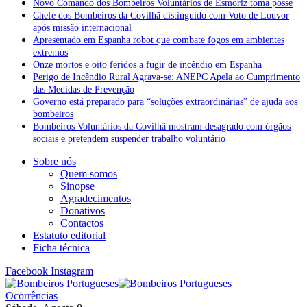
Novo Comando dos Bombeiros Voluntários de Esmoriz toma posse
Chefe dos Bombeiros da Covilhã distinguido com Voto de Louvor
após missão internacional
Apresentado em Espanha robot que combate fogos em ambientes
extremos
Onze mortos e oito feridos a fugir de incêndio em Espanha
Perigo de Incêndio Rural Agrava-se: ANEPC Apela ao Cumprimento
das Medidas de Prevenção
Governo está preparado para “soluções extraordinárias” de ajuda aos
bombeiros
Bombeiros Voluntários da Covilhã mostram desagrado com órgãos
sociais e pretendem suspender trabalho voluntário
Sobre nós
Quem somos
Sinopse
Agradecimentos
Donativos
Contactos
Estatuto editorial
Ficha técnica
Facebook
Instagram
Ocorrências