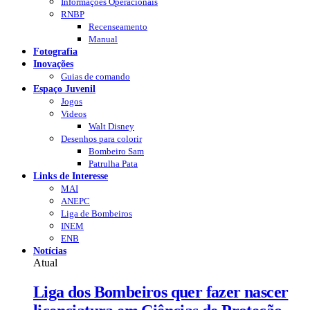
Informações Operacionais
RNBP
Recenseamento
Manual
Fotografia
Inovações
Guias de comando
Espaço Juvenil
Jogos
Videos
Walt Disney
Desenhos para colorir
Bombeiro Sam
Patrulha Pata
Links de Interesse
MAI
ANEPC
Liga de Bombeiros
INEM
ENB
Notícias
Atual
Liga dos Bombeiros quer fazer nascer