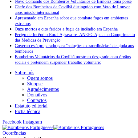
Novo Comando dos Bombeiros Voluntários de Esmoriz toma posse
Chefe dos Bombeiros da Covilhã distinguido com Voto de Louvor
após missão internacional
Apresentado em Espanha robot que combate fogos em ambientes
extremos
Onze mortos e oito feridos a fugir de incêndio em Espanha
Perigo de Incêndio Rural Agrava-se: ANEPC Apela ao Cumprimento
das Medidas de Prevenção
Governo está preparado para “soluções extraordinárias” de ajuda aos
bombeiros
Bombeiros Voluntários da Covilhã mostram desagrado com órgãos
sociais e pretendem suspender trabalho voluntário
Sobre nós
Quem somos
Sinopse
Agradecimentos
Donativos
Contactos
Estatuto editorial
Ficha técnica
Facebook
Instagram
Ocorrências