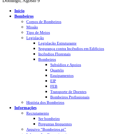
Domingo, Agosto 9
Início
Bombeiros
Corpos de Bombeiros
Missão
Tipo de Meios
Legislação
Legislação Estruturante
Segurança contra Incêndios em Edificios
Incêndios Florestais
Bombeiros
Subsídios e Apoios
Quartéis
Equipamentos
EIP
FEB
Transporte de Doentes
Bombeiros Profissionais
História dos Bombeiros
Informações
Recrutamento
Ser bombeiro
Perguntas frequentes
Arquivo “Bombeiros.pt”