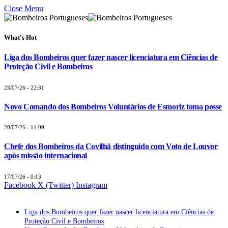
Close Menu
What's Hot
Liga dos Bombeiros quer fazer nascer licenciatura em Ciências de
Proteção Civil e Bombeiros
23/07/26 - 22:31
Novo Comando dos Bombeiros Voluntários de Esmoriz toma posse
20/07/26 - 11:09
Chefe dos Bombeiros da Covilhã distinguido com Voto de Louvor
após missão internacional
17/07/26 - 0:13
Facebook
X (Twitter)
Instagram
Últimas Notícias
Liga dos Bombeiros quer fazer nascer licenciatura em Ciências de
Proteção Civil e Bombeiros