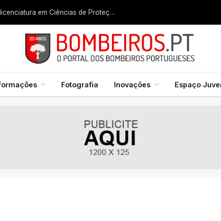
Liga dos Bombeiros quer fazer nascer licenciatura em Ciências de Proteção Civil e Bombeiros
formações
Fotografia
Inovações
Espaço Juven