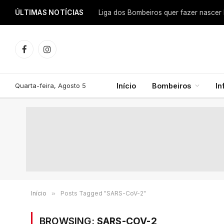
ÚLTIMAS NOTÍCIAS
Facebook
Instagram
Quarta-feira, Agosto 5
Início
Bombeiros
In
Início
»
Posts Tagged "SARS-CoV-2"
BROWSING:
SARS-COV-2