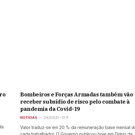
ro
Bombeiros e Forças Armadas também vão
receber subsídio de risco pelo combate à
pandemia da Covid-19
NOTÍCIAS
24/03/21 - 12:11
da
Valor traduz-se em 20 % da remuneração base mensal d
cada trabalhador. O Governo publicou hoje em Diário da