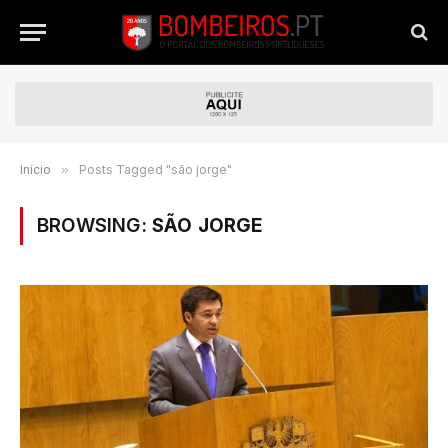
Início
»
Posts Tagged "são jorge"
BROWSING:
SÃO JORGE