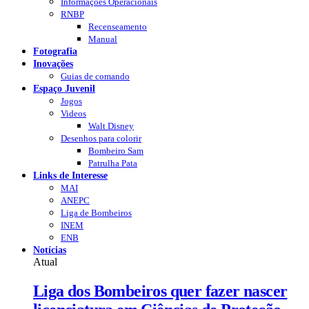
Informações Operacionais
RNBP
Recenseamento
Manual
Fotografia
Inovações
Guias de comando
Espaço Juvenil
Jogos
Videos
Walt Disney
Desenhos para colorir
Bombeiro Sam
Patrulha Pata
Links de Interesse
MAI
ANEPC
Liga de Bombeiros
INEM
ENB
Notícias
Atual
Liga dos Bombeiros quer fazer nascer