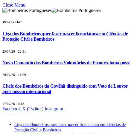
Close Menu
What's Hot
Liga dos Bombeiros quer fazer nascer licenciatura em Ciências de
Proteção Civil e Bombeiros
23/07/26 - 22:31
Novo Comando dos Bombeiros Voluntários de Esmoriz toma posse
20/07/26 - 11:09
Chefe dos Bombeiros da Covilhã distinguido com Voto de Louvor
após missão internacional
17/07/26 - 0:13
Facebook
X (Twitter)
Instagram
Últimas Notícias
Liga dos Bombeiros quer fazer nascer licenciatura em Ciências de
Proteção Civil e Bombeiros