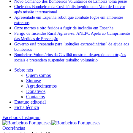
Novo Comando dos Bombeiros Voluntários de Esmoriz toma posse
Chefe dos Bombeiros da Covilhã distinguido com Voto de Louvor
após missão internacional
Apresentado em Espanha robot que combate fogos em ambientes
extremos
Onze mortos e oito feridos a fugir de incêndio em Espanha
Perigo de Incêndio Rural Agrava-se: ANEPC Apela ao Cumprimento
das Medidas de Prevenção
Governo está preparado para “soluções extraordinárias” de ajuda aos
bombeiros
Bombeiros Voluntários da Covilhã mostram desagrado com órgãos
sociais e pretendem suspender trabalho voluntário
Sobre nós
Quem somos
Sinopse
Agradecimentos
Donativos
Contactos
Estatuto editorial
Ficha técnica
Facebook
Instagram
Ocorrências