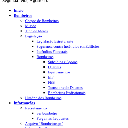
Segunda-feira, Agosto 10
Início
Bombeiros
Corpos de Bombeiros
Missão
Tipo de Meios
Legislação
Legislação Estruturante
Segurança contra Incêndios em Edificios
Incêndios Florestais
Bombeiros
Subsídios e Apoios
Quartéis
Equipamentos
EIP
FEB
Transporte de Doentes
Bombeiros Profissionais
História dos Bombeiros
Informações
Recrutamento
Ser bombeiro
Perguntas frequentes
Arquivo “Bombeiros.pt”