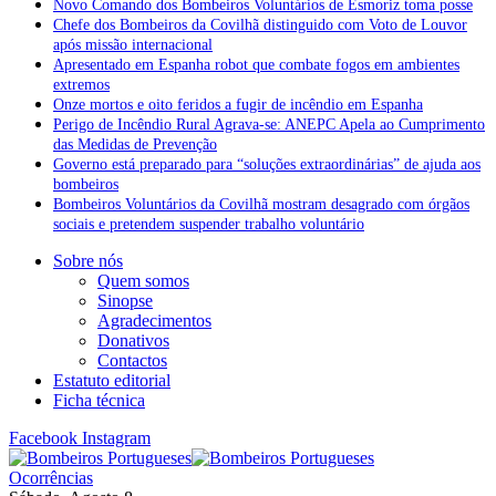
Novo Comando dos Bombeiros Voluntários de Esmoriz toma posse
Chefe dos Bombeiros da Covilhã distinguido com Voto de Louvor
após missão internacional
Apresentado em Espanha robot que combate fogos em ambientes
extremos
Onze mortos e oito feridos a fugir de incêndio em Espanha
Perigo de Incêndio Rural Agrava-se: ANEPC Apela ao Cumprimento
das Medidas de Prevenção
Governo está preparado para “soluções extraordinárias” de ajuda aos
bombeiros
Bombeiros Voluntários da Covilhã mostram desagrado com órgãos
sociais e pretendem suspender trabalho voluntário
Sobre nós
Quem somos
Sinopse
Agradecimentos
Donativos
Contactos
Estatuto editorial
Ficha técnica
Facebook
Instagram
Ocorrências