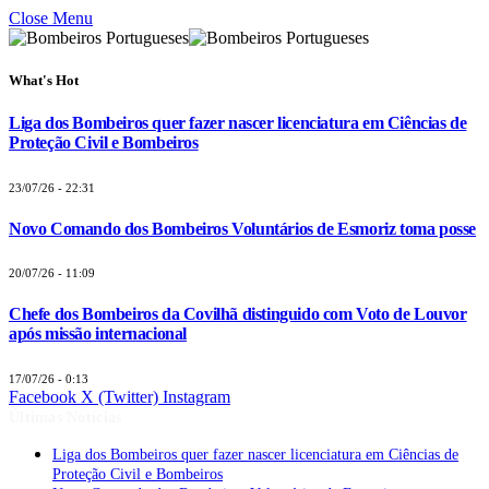
Close Menu
What's Hot
Liga dos Bombeiros quer fazer nascer licenciatura em Ciências de
Proteção Civil e Bombeiros
23/07/26 - 22:31
Novo Comando dos Bombeiros Voluntários de Esmoriz toma posse
20/07/26 - 11:09
Chefe dos Bombeiros da Covilhã distinguido com Voto de Louvor
após missão internacional
17/07/26 - 0:13
Facebook
X (Twitter)
Instagram
Últimas Notícias
Liga dos Bombeiros quer fazer nascer licenciatura em Ciências de
Proteção Civil e Bombeiros