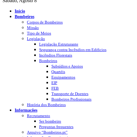
Sábado, Agosto 8
Início
Bombeiros
Corpos de Bombeiros
Missão
Tipo de Meios
Legislação
Legislação Estruturante
Segurança contra Incêndios em Edificios
Incêndios Florestais
Bombeiros
Subsídios e Apoios
Quartéis
Equipamentos
EIP
FEB
Transporte de Doentes
Bombeiros Profissionais
História dos Bombeiros
Informações
Recrutamento
Ser bombeiro
Perguntas frequentes
Arquivo “Bombeiros.pt”