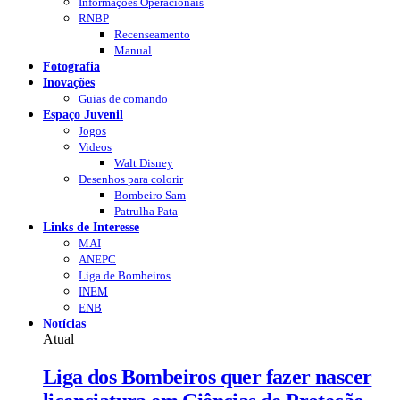
Informações Operacionais
RNBP
Recenseamento
Manual
Fotografia
Inovações
Guias de comando
Espaço Juvenil
Jogos
Videos
Walt Disney
Desenhos para colorir
Bombeiro Sam
Patrulha Pata
Links de Interesse
MAI
ANEPC
Liga de Bombeiros
INEM
ENB
Notícias
Atual
Liga dos Bombeiros quer fazer nascer