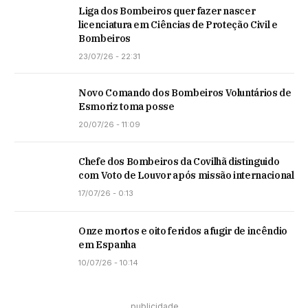
Liga dos Bombeiros quer fazer nascer
licenciatura em Ciências de Proteção Civil e
Bombeiros
23/07/26 - 22:31
Novo Comando dos Bombeiros Voluntários de
Esmoriz toma posse
20/07/26 - 11:09
Chefe dos Bombeiros da Covilhã distinguido
com Voto de Louvor após missão internacional
17/07/26 - 0:13
Onze mortos e oito feridos a fugir de incêndio
em Espanha
10/07/26 - 10:14
publicidade