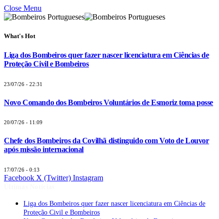
Close Menu
What's Hot
Liga dos Bombeiros quer fazer nascer licenciatura em Ciências de
Proteção Civil e Bombeiros
23/07/26 - 22:31
Novo Comando dos Bombeiros Voluntários de Esmoriz toma posse
20/07/26 - 11:09
Chefe dos Bombeiros da Covilhã distinguido com Voto de Louvor
após missão internacional
17/07/26 - 0:13
Facebook
X (Twitter)
Instagram
Últimas Notícias
Liga dos Bombeiros quer fazer nascer licenciatura em Ciências de
Proteção Civil e Bombeiros