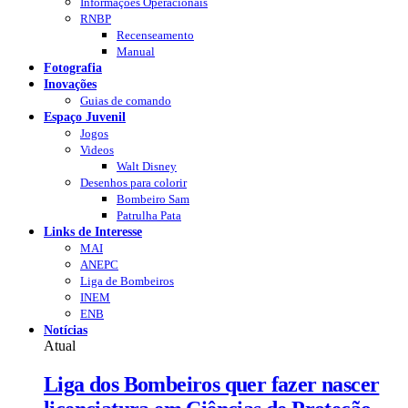
Informações Operacionais
RNBP
Recenseamento
Manual
Fotografia
Inovações
Guias de comando
Espaço Juvenil
Jogos
Videos
Walt Disney
Desenhos para colorir
Bombeiro Sam
Patrulha Pata
Links de Interesse
MAI
ANEPC
Liga de Bombeiros
INEM
ENB
Notícias
Atual
Liga dos Bombeiros quer fazer nascer