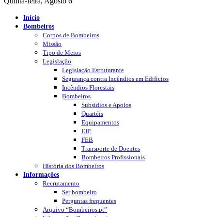
Quinta-feira, Agosto 6
Início
Bombeiros
Corpos de Bombeiros
Missão
Tipo de Meios
Legislação
Legislação Estruturante
Segurança contra Incêndios em Edificios
Incêndios Florestais
Bombeiros
Subsídios e Apoios
Quartéis
Equipamentos
EIP
FEB
Transporte de Doentes
Bombeiros Profissionais
História dos Bombeiros
Informações
Recrutamento
Ser bombeiro
Perguntas frequentes
Arquivo “Bombeiros.pt”