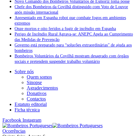
Novo Comando dos Bombeiros Voluntários de Esmoriz toma posse
Chefe dos Bombeiros da Covilhã distinguido com Voto de Louvor
após missão internacional
Apresentado em Espanha robot que combate fogos em ambientes
extremos
Onze mortos e oito feridos a fugir de incêndio em Espanha
Perigo de Incêndio Rural Agrava-se: ANEPC Apela ao Cumprimento
das Medidas de Prevenção
Governo está preparado para “soluções extraordinárias” de ajuda aos
bombeiros
Bombeiros Voluntários da Covilhã mostram desagrado com órgãos
sociais e pretendem suspender trabalho voluntário
Sobre nós
Quem somos
Sinopse
Agradecimentos
Donativos
Contactos
Estatuto editorial
Ficha técnica
Facebook
Instagram
Ocorrências