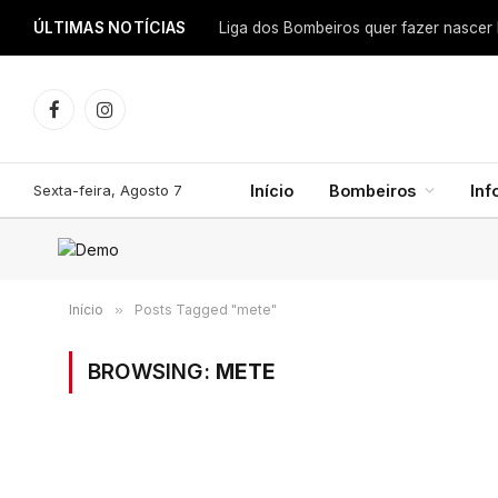
ÚLTIMAS NOTÍCIAS
Facebook
Instagram
Sexta-feira, Agosto 7
Início
Bombeiros
In
Início
»
Posts Tagged "mete"
BROWSING:
METE