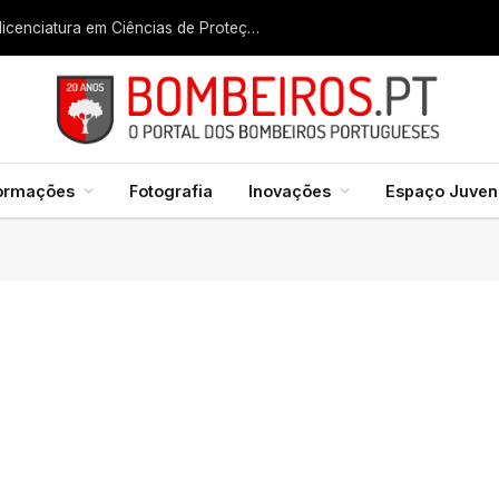
Liga dos Bombeiros quer fazer nascer licenciatura em Ciências de Proteção Civil e Bombeiros
formações
Fotografia
Inovações
Espaço Juveni