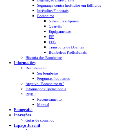
Legislação Estruturante
Segurança contra Incêndios em Edificios
Incêndios Florestais
Bombeiros
Subsídios e Apoios
Quartéis
Equipamentos
EIP
FEB
Transporte de Doentes
Bombeiros Profissionais
História dos Bombeiros
Informações
Recrutamento
Ser bombeiro
Perguntas frequentes
Arquivo “Bombeiros.pt”
Informações Operacionais
RNBP
Recenseamento
Manual
Fotografia
Inovações
Guias de comando
Espaço Juvenil