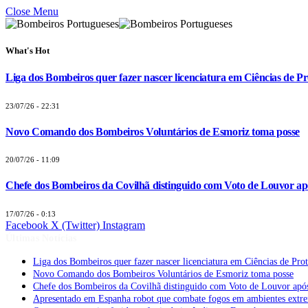
Close Menu
What's Hot
Liga dos Bombeiros quer fazer nascer licenciatura em Ciências de Pr
23/07/26 - 22:31
Novo Comando dos Bombeiros Voluntários de Esmoriz toma posse
20/07/26 - 11:09
Chefe dos Bombeiros da Covilhã distinguido com Voto de Louvor apó
17/07/26 - 0:13
Facebook
X (Twitter)
Instagram
Últimas Notícias
Liga dos Bombeiros quer fazer nascer licenciatura em Ciências de Pro
Novo Comando dos Bombeiros Voluntários de Esmoriz toma posse
Chefe dos Bombeiros da Covilhã distinguido com Voto de Louvor após
Apresentado em Espanha robot que combate fogos em ambientes extr