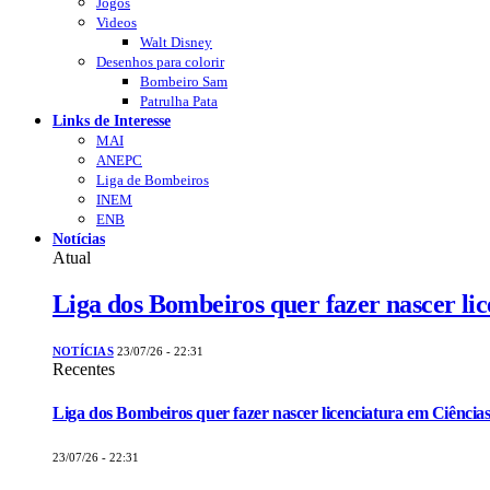
Jogos
Videos
Walt Disney
Desenhos para colorir
Bombeiro Sam
Patrulha Pata
Links de Interesse
MAI
ANEPC
Liga de Bombeiros
INEM
ENB
Notícias
Atual
Liga dos Bombeiros quer fazer nascer li
NOTÍCIAS
23/07/26 - 22:31
Recentes
Liga dos Bombeiros quer fazer nascer licenciatura em Ciências
23/07/26 - 22:31