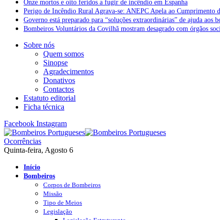
Onze mortos e oito feridos a fugir de incêndio em Espanha
Perigo de Incêndio Rural Agrava-se: ANEPC Apela ao Cumprimento d
Governo está preparado para “soluções extraordinárias” de ajuda aos 
Bombeiros Voluntários da Covilhã mostram desagrado com órgãos socia
Sobre nós
Quem somos
Sinopse
Agradecimentos
Donativos
Contactos
Estatuto editorial
Ficha técnica
Facebook
Instagram
Ocorrências
Quinta-feira, Agosto 6
Início
Bombeiros
Corpos de Bombeiros
Missão
Tipo de Meios
Legislação