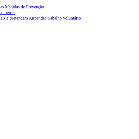
as Medidas de Prevenção
bombeiros
is e pretendem suspender trabalho voluntário