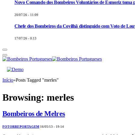
Novo Comando dos Bombeiros Voluntários de Esmoriz toma p
20/07/26 - 11:09
Chefe dos Bombeiros da Covilhã distinguido com Voto de Louv
17/07/26 - 0:13
Início
»
Posts Tagged "merles"
Browsing:
merles
Bombeiros de Melres
FOTORREPORTAGEM
16/05/13 - 19:14