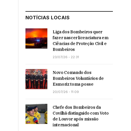
NOTÍCIAS LOCAIS
Liga dos Bombeiros quer
fazer nascer licenciatura em
Ciências de Proteção Civil e
Bombeiros
23/07/26 - 22:31
Novo Comando dos
Bombeiros Voluntários de
Esmoriz toma posse
20/07/26 - 11:09
Chefe dos Bombeiros da
Covilhã distinguido com Voto
de Louvor após missão
internacional