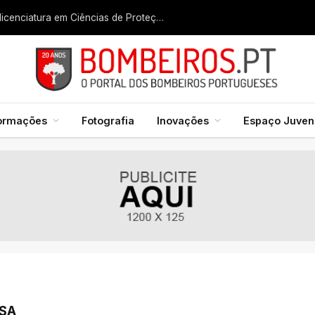
Liga dos Bombeiros quer fazer nascer licenciatura em Ciências de Proteção Civil e Bombeiros
formações
Fotografia
Inovações
Espaço Juveni
SA