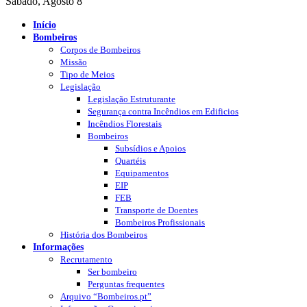
Sábado, Agosto 8
Início
Bombeiros
Corpos de Bombeiros
Missão
Tipo de Meios
Legislação
Legislação Estruturante
Segurança contra Incêndios em Edificios
Incêndios Florestais
Bombeiros
Subsídios e Apoios
Quartéis
Equipamentos
EIP
FEB
Transporte de Doentes
Bombeiros Profissionais
História dos Bombeiros
Informações
Recrutamento
Ser bombeiro
Perguntas frequentes
Arquivo “Bombeiros.pt”