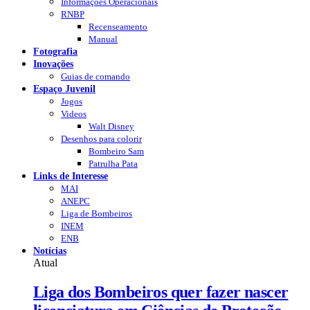
Informações Operacionais
RNBP
Recenseamento
Manual
Fotografia
Inovações
Guias de comando
Espaço Juvenil
Jogos
Videos
Walt Disney
Desenhos para colorir
Bombeiro Sam
Patrulha Pata
Links de Interesse
MAI
ANEPC
Liga de Bombeiros
INEM
ENB
Notícias
Atual
Liga dos Bombeiros quer fazer nascer