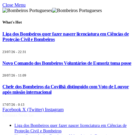
Close Menu
What's Hot
Liga dos Bombeiros quer fazer nascer licenciatura em Ciências de
Proteção Civil e Bombeiros
23/07/26 - 22:31
Novo Comando dos Bombeiros Voluntários de Esmoriz toma posse
20/07/26 - 11:09
Chefe dos Bombeiros da Covilhã distinguido com Voto de Louvor
após missão internacional
17/07/26 - 0:13
Facebook
X (Twitter)
Instagram
Últimas Notícias
Liga dos Bombeiros quer fazer nascer licenciatura em Ciências de
Proteção Civil e Bombeiros