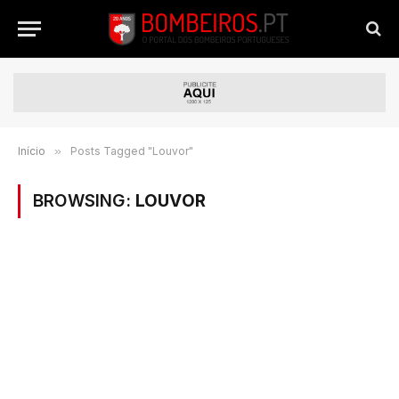
Início
»
Posts Tagged "Louvor"
BROWSING:
LOUVOR