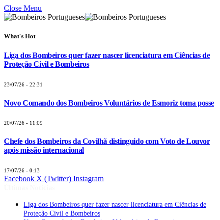
Close Menu
What's Hot
Liga dos Bombeiros quer fazer nascer licenciatura em Ciências de
Proteção Civil e Bombeiros
23/07/26 - 22:31
Novo Comando dos Bombeiros Voluntários de Esmoriz toma posse
20/07/26 - 11:09
Chefe dos Bombeiros da Covilhã distinguido com Voto de Louvor
após missão internacional
17/07/26 - 0:13
Facebook
X (Twitter)
Instagram
Últimas Notícias
Liga dos Bombeiros quer fazer nascer licenciatura em Ciências de
Proteção Civil e Bombeiros