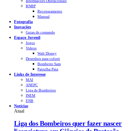
Informações Operacionais
RNBP
Recenseamento
Manual
Fotografia
Inovações
Guias de comando
Espaço Juvenil
Jogos
Videos
Walt Disney
Desenhos para colorir
Bombeiro Sam
Patrulha Pata
Links de Interesse
MAI
ANEPC
Liga de Bombeiros
INEM
ENB
Notícias
Atual
Liga dos Bombeiros quer fazer nascer