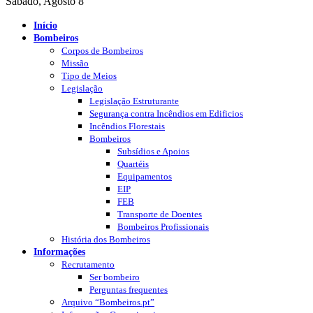
Sábado, Agosto 8
Início
Bombeiros
Corpos de Bombeiros
Missão
Tipo de Meios
Legislação
Legislação Estruturante
Segurança contra Incêndios em Edificios
Incêndios Florestais
Bombeiros
Subsídios e Apoios
Quartéis
Equipamentos
EIP
FEB
Transporte de Doentes
Bombeiros Profissionais
História dos Bombeiros
Informações
Recrutamento
Ser bombeiro
Perguntas frequentes
Arquivo “Bombeiros.pt”