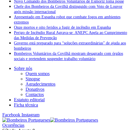
Novo Comando dos Bombeiros Voluntários de Esmoriz toma posse
Chefe dos Bombeiros da Covilhã distinguido com Voto de Louvor
após missão internacional
Apresentado em Espanha robot que combate fogos em ambientes
extremos
Onze mortos e oito feridos a fugir de incêndio em Espanha
Perigo de Incêndio Rural Agrava-se: ANEPC Apela ao Cumprimento
das Medidas de Prevenção
Governo está preparado para “soluções extraordinárias” de ajuda aos
bombeiros
Bombeiros Voluntários da Covilhã mostram desagrado com órgãos
sociais e pretendem suspender trabalho voluntário
Sobre nós
Quem somos
Sinopse
Agradecimentos
Donativos
Contactos
Estatuto editorial
Ficha técnica
Facebook
Instagram
Ocorrências