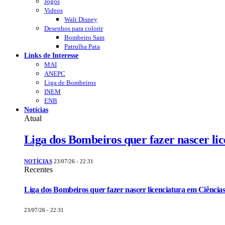
Jogos
Videos
Walt Disney
Desenhos para colorir
Bombeiro Sam
Patrulha Pata
Links de Interesse
MAI
ANEPC
Liga de Bombeiros
INEM
ENB
Notícias
Atual
Liga dos Bombeiros quer fazer nascer li
NOTÍCIAS
23/07/26 - 22:31
Recentes
Liga dos Bombeiros quer fazer nascer licenciatura em Ciências
23/07/26 - 22:31