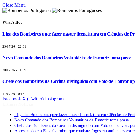
Close Menu
What's Hot
Liga dos Bombeiros quer fazer nascer licenciatura em Ciências de Pr
23/07/26 - 22:31
Novo Comando dos Bombeiros Voluntários de Esmoriz toma posse
20/07/26 - 11:09
Chefe dos Bombeiros da Covilhã distinguido com Voto de Louvor apó
17/07/26 - 0:13
Facebook
X (Twitter)
Instagram
Últimas Notícias
Liga dos Bombeiros quer fazer nascer licenciatura em Ciências de Pro
Novo Comando dos Bombeiros Voluntários de Esmoriz toma posse
Chefe dos Bombeiros da Covilhã distinguido com Voto de Louvor após
Apresentado em Espanha robot que combate fogos em ambientes extr