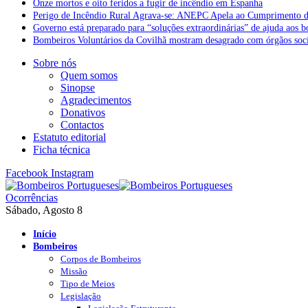
Onze mortos e oito feridos a fugir de incêndio em Espanha
Perigo de Incêndio Rural Agrava-se: ANEPC Apela ao Cumprimento d
Governo está preparado para “soluções extraordinárias” de ajuda aos 
Bombeiros Voluntários da Covilhã mostram desagrado com órgãos socia
Sobre nós
Quem somos
Sinopse
Agradecimentos
Donativos
Contactos
Estatuto editorial
Ficha técnica
Facebook
Instagram
Ocorrências
Sábado, Agosto 8
Início
Bombeiros
Corpos de Bombeiros
Missão
Tipo de Meios
Legislação