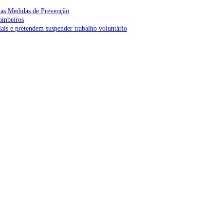
as Medidas de Prevenção
bombeiros
is e pretendem suspender trabalho voluntário