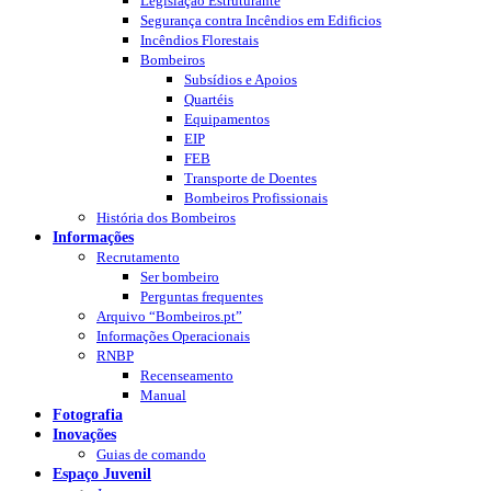
Legislação Estruturante
Segurança contra Incêndios em Edificios
Incêndios Florestais
Bombeiros
Subsídios e Apoios
Quartéis
Equipamentos
EIP
FEB
Transporte de Doentes
Bombeiros Profissionais
História dos Bombeiros
Informações
Recrutamento
Ser bombeiro
Perguntas frequentes
Arquivo “Bombeiros.pt”
Informações Operacionais
RNBP
Recenseamento
Manual
Fotografia
Inovações
Guias de comando
Espaço Juvenil