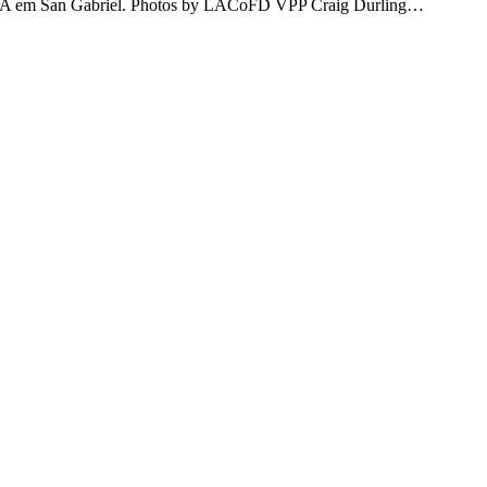
 USA em San Gabriel. Photos by LACoFD VPP Craig Durling…