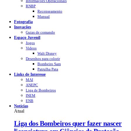
Informações Operacionais
RNBP
Recenseamento
Manual
Fotografia
Inovações
Guias de comando
Espaço Juvenil
Jogos
Videos
Walt Disney
Desenhos para colorir
Bombeiro Sam
Patrulha Pata
Links de Interesse
MAI
ANEPC
Liga de Bombeiros
INEM
ENB
Notícias
Atual
Liga dos Bombeiros quer fazer nascer