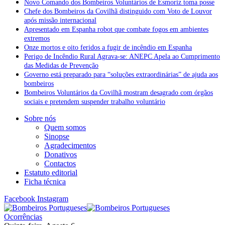
Novo Comando dos Bombeiros Voluntários de Esmoriz toma posse
Chefe dos Bombeiros da Covilhã distinguido com Voto de Louvor
após missão internacional
Apresentado em Espanha robot que combate fogos em ambientes
extremos
Onze mortos e oito feridos a fugir de incêndio em Espanha
Perigo de Incêndio Rural Agrava-se: ANEPC Apela ao Cumprimento
das Medidas de Prevenção
Governo está preparado para “soluções extraordinárias” de ajuda aos
bombeiros
Bombeiros Voluntários da Covilhã mostram desagrado com órgãos
sociais e pretendem suspender trabalho voluntário
Sobre nós
Quem somos
Sinopse
Agradecimentos
Donativos
Contactos
Estatuto editorial
Ficha técnica
Facebook
Instagram
Ocorrências