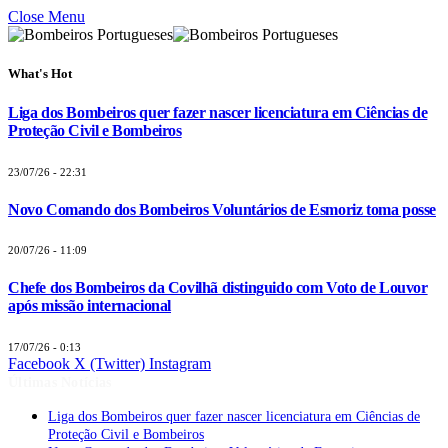
Close Menu
What's Hot
Liga dos Bombeiros quer fazer nascer licenciatura em Ciências de
Proteção Civil e Bombeiros
23/07/26 - 22:31
Novo Comando dos Bombeiros Voluntários de Esmoriz toma posse
20/07/26 - 11:09
Chefe dos Bombeiros da Covilhã distinguido com Voto de Louvor
após missão internacional
17/07/26 - 0:13
Facebook
X (Twitter)
Instagram
Últimas Notícias
Liga dos Bombeiros quer fazer nascer licenciatura em Ciências de
Proteção Civil e Bombeiros