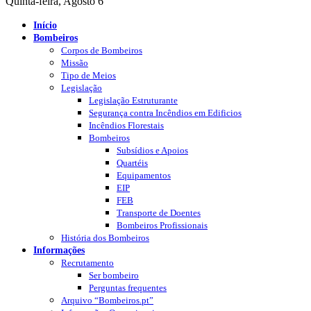
Quinta-feira, Agosto 6
Início
Bombeiros
Corpos de Bombeiros
Missão
Tipo de Meios
Legislação
Legislação Estruturante
Segurança contra Incêndios em Edificios
Incêndios Florestais
Bombeiros
Subsídios e Apoios
Quartéis
Equipamentos
EIP
FEB
Transporte de Doentes
Bombeiros Profissionais
História dos Bombeiros
Informações
Recrutamento
Ser bombeiro
Perguntas frequentes
Arquivo “Bombeiros.pt”