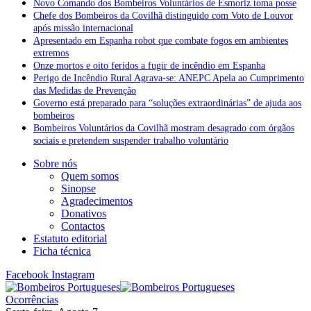
Novo Comando dos Bombeiros Voluntários de Esmoriz toma posse
Chefe dos Bombeiros da Covilhã distinguido com Voto de Louvor
após missão internacional
Apresentado em Espanha robot que combate fogos em ambientes
extremos
Onze mortos e oito feridos a fugir de incêndio em Espanha
Perigo de Incêndio Rural Agrava-se: ANEPC Apela ao Cumprimento
das Medidas de Prevenção
Governo está preparado para “soluções extraordinárias” de ajuda aos
bombeiros
Bombeiros Voluntários da Covilhã mostram desagrado com órgãos
sociais e pretendem suspender trabalho voluntário
Sobre nós
Quem somos
Sinopse
Agradecimentos
Donativos
Contactos
Estatuto editorial
Ficha técnica
Facebook
Instagram
Ocorrências