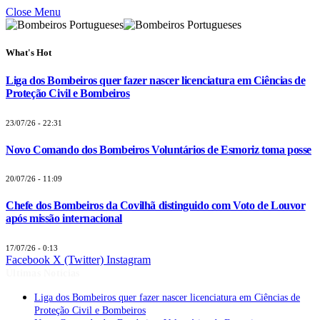
Close Menu
What's Hot
Liga dos Bombeiros quer fazer nascer licenciatura em Ciências de
Proteção Civil e Bombeiros
23/07/26 - 22:31
Novo Comando dos Bombeiros Voluntários de Esmoriz toma posse
20/07/26 - 11:09
Chefe dos Bombeiros da Covilhã distinguido com Voto de Louvor
após missão internacional
17/07/26 - 0:13
Facebook
X (Twitter)
Instagram
Últimas Notícias
Liga dos Bombeiros quer fazer nascer licenciatura em Ciências de
Proteção Civil e Bombeiros