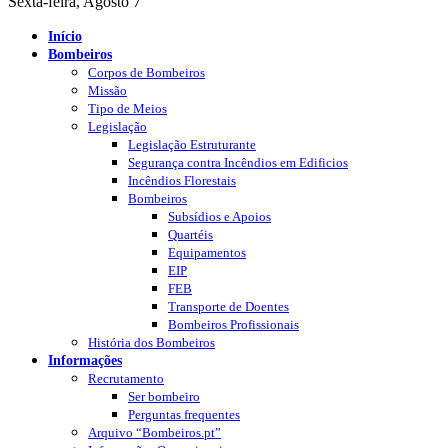
Sexta-feira, Agosto 7
Início
Bombeiros
Corpos de Bombeiros
Missão
Tipo de Meios
Legislação
Legislação Estruturante
Segurança contra Incêndios em Edificios
Incêndios Florestais
Bombeiros
Subsídios e Apoios
Quartéis
Equipamentos
EIP
FEB
Transporte de Doentes
Bombeiros Profissionais
História dos Bombeiros
Informações
Recrutamento
Ser bombeiro
Perguntas frequentes
Arquivo “Bombeiros.pt”