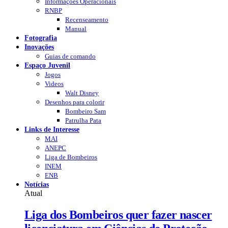
Informações Operacionais
RNBP
Recenseamento
Manual
Fotografia
Inovações
Guias de comando
Espaço Juvenil
Jogos
Videos
Walt Disney
Desenhos para colorir
Bombeiro Sam
Patrulha Pata
Links de Interesse
MAI
ANEPC
Liga de Bombeiros
INEM
ENB
Notícias
Atual
Liga dos Bombeiros quer fazer nascer