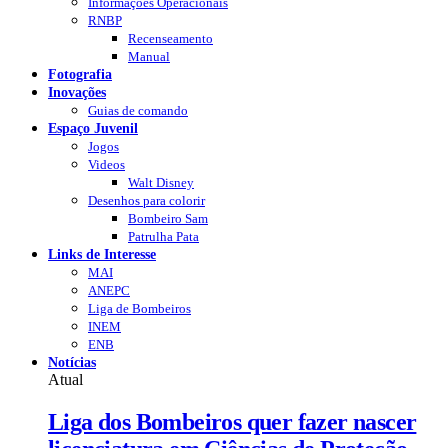
Informações Operacionais
RNBP
Recenseamento
Manual
Fotografia
Inovações
Guias de comando
Espaço Juvenil
Jogos
Videos
Walt Disney
Desenhos para colorir
Bombeiro Sam
Patrulha Pata
Links de Interesse
MAI
ANEPC
Liga de Bombeiros
INEM
ENB
Notícias
Atual
Liga dos Bombeiros quer fazer nascer