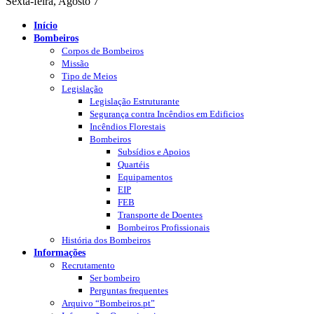
Sexta-feira, Agosto 7
Início
Bombeiros
Corpos de Bombeiros
Missão
Tipo de Meios
Legislação
Legislação Estruturante
Segurança contra Incêndios em Edificios
Incêndios Florestais
Bombeiros
Subsídios e Apoios
Quartéis
Equipamentos
EIP
FEB
Transporte de Doentes
Bombeiros Profissionais
História dos Bombeiros
Informações
Recrutamento
Ser bombeiro
Perguntas frequentes
Arquivo “Bombeiros.pt”