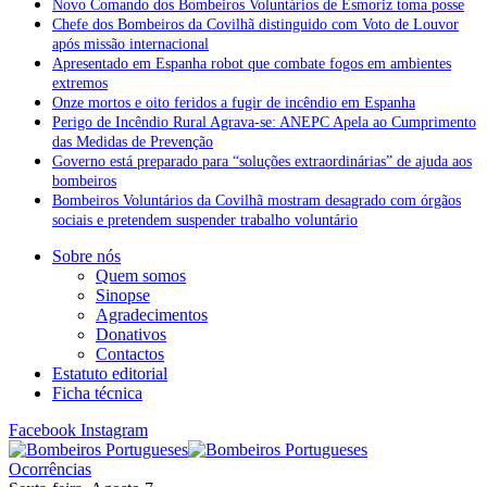
Novo Comando dos Bombeiros Voluntários de Esmoriz toma posse
Chefe dos Bombeiros da Covilhã distinguido com Voto de Louvor
após missão internacional
Apresentado em Espanha robot que combate fogos em ambientes
extremos
Onze mortos e oito feridos a fugir de incêndio em Espanha
Perigo de Incêndio Rural Agrava-se: ANEPC Apela ao Cumprimento
das Medidas de Prevenção
Governo está preparado para “soluções extraordinárias” de ajuda aos
bombeiros
Bombeiros Voluntários da Covilhã mostram desagrado com órgãos
sociais e pretendem suspender trabalho voluntário
Sobre nós
Quem somos
Sinopse
Agradecimentos
Donativos
Contactos
Estatuto editorial
Ficha técnica
Facebook
Instagram
Ocorrências