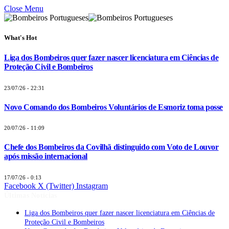
Close Menu
What's Hot
Liga dos Bombeiros quer fazer nascer licenciatura em Ciências de
Proteção Civil e Bombeiros
23/07/26 - 22:31
Novo Comando dos Bombeiros Voluntários de Esmoriz toma posse
20/07/26 - 11:09
Chefe dos Bombeiros da Covilhã distinguido com Voto de Louvor
após missão internacional
17/07/26 - 0:13
Facebook
X (Twitter)
Instagram
Últimas Notícias
Liga dos Bombeiros quer fazer nascer licenciatura em Ciências de
Proteção Civil e Bombeiros