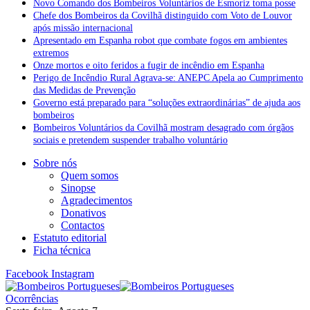
Novo Comando dos Bombeiros Voluntários de Esmoriz toma posse
Chefe dos Bombeiros da Covilhã distinguido com Voto de Louvor
após missão internacional
Apresentado em Espanha robot que combate fogos em ambientes
extremos
Onze mortos e oito feridos a fugir de incêndio em Espanha
Perigo de Incêndio Rural Agrava-se: ANEPC Apela ao Cumprimento
das Medidas de Prevenção
Governo está preparado para “soluções extraordinárias” de ajuda aos
bombeiros
Bombeiros Voluntários da Covilhã mostram desagrado com órgãos
sociais e pretendem suspender trabalho voluntário
Sobre nós
Quem somos
Sinopse
Agradecimentos
Donativos
Contactos
Estatuto editorial
Ficha técnica
Facebook
Instagram
Ocorrências