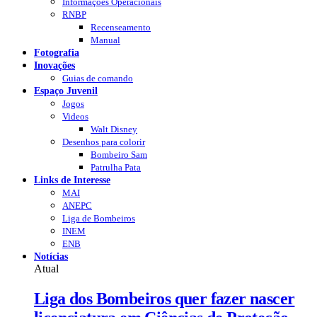
Informações Operacionais
RNBP
Recenseamento
Manual
Fotografia
Inovações
Guias de comando
Espaço Juvenil
Jogos
Videos
Walt Disney
Desenhos para colorir
Bombeiro Sam
Patrulha Pata
Links de Interesse
MAI
ANEPC
Liga de Bombeiros
INEM
ENB
Notícias
Atual
Liga dos Bombeiros quer fazer nascer