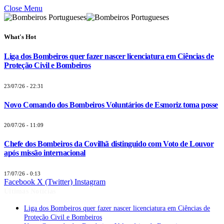
Close Menu
What's Hot
Liga dos Bombeiros quer fazer nascer licenciatura em Ciências de
Proteção Civil e Bombeiros
23/07/26 - 22:31
Novo Comando dos Bombeiros Voluntários de Esmoriz toma posse
20/07/26 - 11:09
Chefe dos Bombeiros da Covilhã distinguido com Voto de Louvor
após missão internacional
17/07/26 - 0:13
Facebook
X (Twitter)
Instagram
Últimas Notícias
Liga dos Bombeiros quer fazer nascer licenciatura em Ciências de
Proteção Civil e Bombeiros