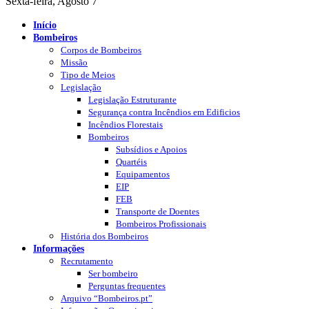
Sexta-feira, Agosto 7
Início
Bombeiros
Corpos de Bombeiros
Missão
Tipo de Meios
Legislação
Legislação Estruturante
Segurança contra Incêndios em Edificios
Incêndios Florestais
Bombeiros
Subsídios e Apoios
Quartéis
Equipamentos
EIP
FEB
Transporte de Doentes
Bombeiros Profissionais
História dos Bombeiros
Informações
Recrutamento
Ser bombeiro
Perguntas frequentes
Arquivo “Bombeiros.pt”