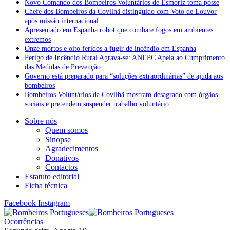
Novo Comando dos Bombeiros Voluntários de Esmoriz toma posse
Chefe dos Bombeiros da Covilhã distinguido com Voto de Louvor
após missão internacional
Apresentado em Espanha robot que combate fogos em ambientes
extremos
Onze mortos e oito feridos a fugir de incêndio em Espanha
Perigo de Incêndio Rural Agrava-se: ANEPC Apela ao Cumprimento
das Medidas de Prevenção
Governo está preparado para “soluções extraordinárias” de ajuda aos
bombeiros
Bombeiros Voluntários da Covilhã mostram desagrado com órgãos
sociais e pretendem suspender trabalho voluntário
Sobre nós
Quem somos
Sinopse
Agradecimentos
Donativos
Contactos
Estatuto editorial
Ficha técnica
Facebook
Instagram
Ocorrências