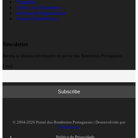
Fotografia
História dos Bombeiros
Informações Operacionais
Arquivo Bombeiros.pt
Newsletter
Receba as últimas informações do portal dos Bombeiros Portugueses.
Email
© 2004-2026 Portal dos Bombeiros Portugueses | Desenvolvido por
Yourplace.pt
.
Política de Privacidade