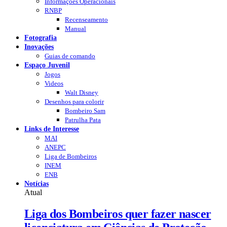
Informações Operacionais
RNBP
Recenseamento
Manual
Fotografia
Inovações
Guias de comando
Espaço Juvenil
Jogos
Videos
Walt Disney
Desenhos para colorir
Bombeiro Sam
Patrulha Pata
Links de Interesse
MAI
ANEPC
Liga de Bombeiros
INEM
ENB
Notícias
Atual
Liga dos Bombeiros quer fazer nascer