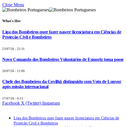
Close Menu
What's Hot
Liga dos Bombeiros quer fazer nascer licenciatura em Ciências de
Proteção Civil e Bombeiros
23/07/26 - 22:31
Novo Comando dos Bombeiros Voluntários de Esmoriz toma posse
20/07/26 - 11:09
Chefe dos Bombeiros da Covilhã distinguido com Voto de Louvor
após missão internacional
17/07/26 - 0:13
Facebook
X (Twitter)
Instagram
Últimas Notícias
Liga dos Bombeiros quer fazer nascer licenciatura em Ciências de
Proteção Civil e Bombeiros