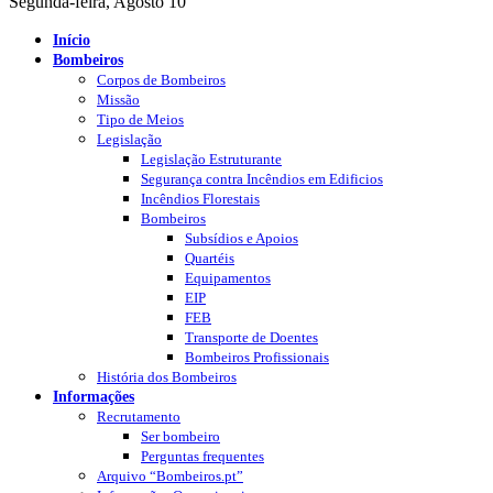
Segunda-feira, Agosto 10
Início
Bombeiros
Corpos de Bombeiros
Missão
Tipo de Meios
Legislação
Legislação Estruturante
Segurança contra Incêndios em Edificios
Incêndios Florestais
Bombeiros
Subsídios e Apoios
Quartéis
Equipamentos
EIP
FEB
Transporte de Doentes
Bombeiros Profissionais
História dos Bombeiros
Informações
Recrutamento
Ser bombeiro
Perguntas frequentes
Arquivo “Bombeiros.pt”