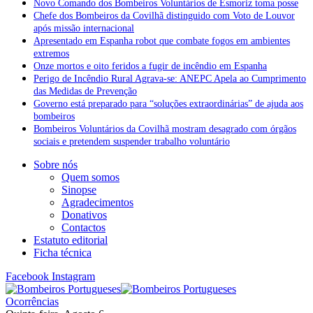
Novo Comando dos Bombeiros Voluntários de Esmoriz toma posse
Chefe dos Bombeiros da Covilhã distinguido com Voto de Louvor
após missão internacional
Apresentado em Espanha robot que combate fogos em ambientes
extremos
Onze mortos e oito feridos a fugir de incêndio em Espanha
Perigo de Incêndio Rural Agrava-se: ANEPC Apela ao Cumprimento
das Medidas de Prevenção
Governo está preparado para “soluções extraordinárias” de ajuda aos
bombeiros
Bombeiros Voluntários da Covilhã mostram desagrado com órgãos
sociais e pretendem suspender trabalho voluntário
Sobre nós
Quem somos
Sinopse
Agradecimentos
Donativos
Contactos
Estatuto editorial
Ficha técnica
Facebook
Instagram
Ocorrências