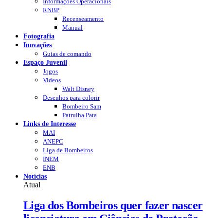
Informações Operacionais
RNBP
Recenseamento
Manual
Fotografia
Inovações
Guias de comando
Espaço Juvenil
Jogos
Videos
Walt Disney
Desenhos para colorir
Bombeiro Sam
Patrulha Pata
Links de Interesse
MAI
ANEPC
Liga de Bombeiros
INEM
ENB
Notícias
Atual
Liga dos Bombeiros quer fazer nascer