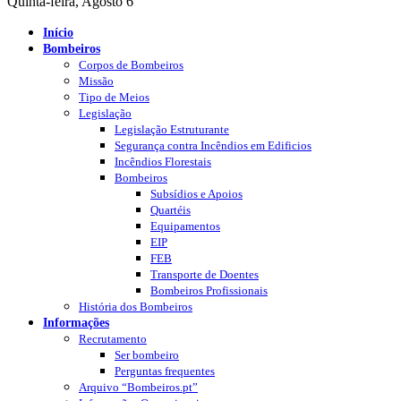
Quinta-feira, Agosto 6
Início
Bombeiros
Corpos de Bombeiros
Missão
Tipo de Meios
Legislação
Legislação Estruturante
Segurança contra Incêndios em Edificios
Incêndios Florestais
Bombeiros
Subsídios e Apoios
Quartéis
Equipamentos
EIP
FEB
Transporte de Doentes
Bombeiros Profissionais
História dos Bombeiros
Informações
Recrutamento
Ser bombeiro
Perguntas frequentes
Arquivo “Bombeiros.pt”