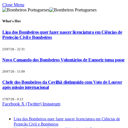
Close Menu
What's Hot
Liga dos Bombeiros quer fazer nascer licenciatura em Ciências de
Proteção Civil e Bombeiros
23/07/26 - 22:31
Novo Comando dos Bombeiros Voluntários de Esmoriz toma posse
20/07/26 - 11:09
Chefe dos Bombeiros da Covilhã distinguido com Voto de Louvor
após missão internacional
17/07/26 - 0:13
Facebook
X (Twitter)
Instagram
Últimas Notícias
Liga dos Bombeiros quer fazer nascer licenciatura em Ciências de
Proteção Civil e Bombeiros