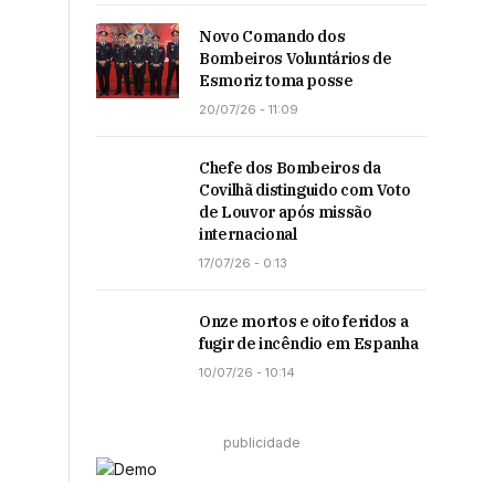
Novo Comando dos
Bombeiros Voluntários de
Esmoriz toma posse
20/07/26 - 11:09
Chefe dos Bombeiros da
Covilhã distinguido com Voto
de Louvor após missão
internacional
17/07/26 - 0:13
Onze mortos e oito feridos a
fugir de incêndio em Espanha
10/07/26 - 10:14
publicidade