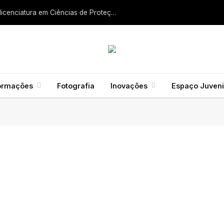
Liga dos Bombeiros quer fazer nascer licenciatura em Ciências de Proteção Civil e Bombeiros
ormações
Fotografia
Inovações
Espaço Juveni