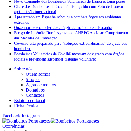
Novo Comando dos Bombeiros Voluntários de Esmoriz toma posse
Chefe dos Bombeiros da Covilhã distinguido com Voto de Louvor
após missão internacional
Apresentado em Espanha robot que combate fogos em ambientes
extremos
Onze mortos e oito feridos a fugir de incêndio em Espanha
Perigo de Incêndio Rural Agrava-se: ANEPC Apela ao Cumprimento
das Medidas de Prevenção
Governo está preparado para “soluções extraordinárias” de ajuda aos
bombeiros
Bombeiros Voluntários da Covilhã mostram desagrado com órgãos
sociais e pretendem suspender trabalho voluntário
Sobre nós
Quem somos
Sinopse
Agradecimentos
Donativos
Contactos
Estatuto editorial
Ficha técnica
Facebook
Instagram
Ocorrências