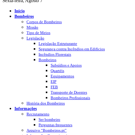
Sexta-feira, Agosto 7
Início
Bombeiros
Corpos de Bombeiros
Missão
Tipo de Meios
Legislação
Legislação Estruturante
Segurança contra Incêndios em Edificios
Incêndios Florestais
Bombeiros
Subsídios e Apoios
Quartéis
Equipamentos
EIP
FEB
Transporte de Doentes
Bombeiros Profissionais
História dos Bombeiros
Informações
Recrutamento
Ser bombeiro
Perguntas frequentes
Arquivo “Bombeiros.pt”