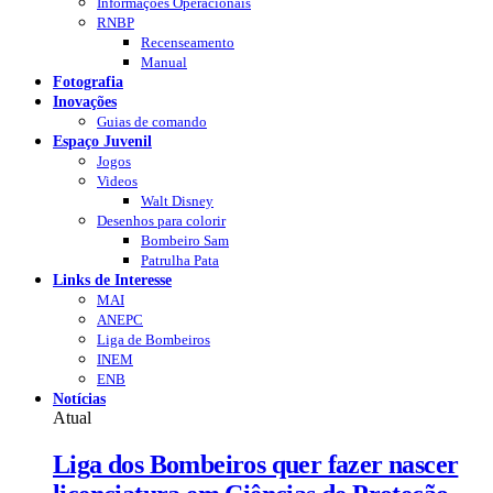
Informações Operacionais
RNBP
Recenseamento
Manual
Fotografia
Inovações
Guias de comando
Espaço Juvenil
Jogos
Videos
Walt Disney
Desenhos para colorir
Bombeiro Sam
Patrulha Pata
Links de Interesse
MAI
ANEPC
Liga de Bombeiros
INEM
ENB
Notícias
Atual
Liga dos Bombeiros quer fazer nascer