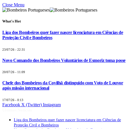
Close Menu
What's Hot
Liga dos Bombeiros quer fazer nascer licenciatura em Ciências de
Proteção Civil e Bombeiros
23/07/26 - 22:31
Novo Comando dos Bombeiros Voluntários de Esmoriz toma posse
20/07/26 - 11:09
Chefe dos Bombeiros da Covilhã distinguido com Voto de Louvor
após missão internacional
17/07/26 - 0:13
Facebook
X (Twitter)
Instagram
Últimas Notícias
Liga dos Bombeiros quer fazer nascer licenciatura em Ciências de
Proteção Civil e Bombeiros