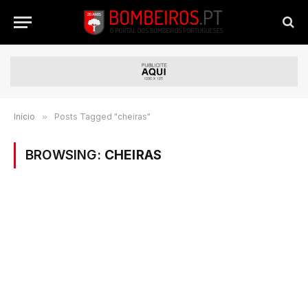
Início
»
Posts Tagged "cheiras"
BROWSING:
CHEIRAS