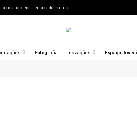
Liga dos Bombeiros quer fazer nascer licenciatura em Ciências de Proteção Civil e Bombeiros
ormações
Fotografia
Inovações
Espaço Juveni