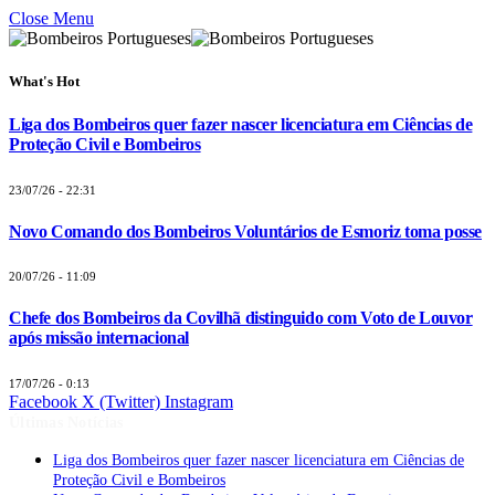
Close Menu
What's Hot
Liga dos Bombeiros quer fazer nascer licenciatura em Ciências de
Proteção Civil e Bombeiros
23/07/26 - 22:31
Novo Comando dos Bombeiros Voluntários de Esmoriz toma posse
20/07/26 - 11:09
Chefe dos Bombeiros da Covilhã distinguido com Voto de Louvor
após missão internacional
17/07/26 - 0:13
Facebook
X (Twitter)
Instagram
Últimas Notícias
Liga dos Bombeiros quer fazer nascer licenciatura em Ciências de
Proteção Civil e Bombeiros