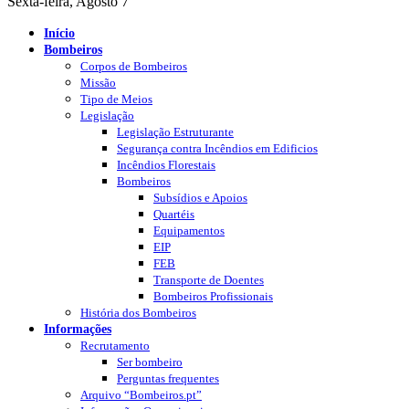
Sexta-feira, Agosto 7
Início
Bombeiros
Corpos de Bombeiros
Missão
Tipo de Meios
Legislação
Legislação Estruturante
Segurança contra Incêndios em Edificios
Incêndios Florestais
Bombeiros
Subsídios e Apoios
Quartéis
Equipamentos
EIP
FEB
Transporte de Doentes
Bombeiros Profissionais
História dos Bombeiros
Informações
Recrutamento
Ser bombeiro
Perguntas frequentes
Arquivo “Bombeiros.pt”