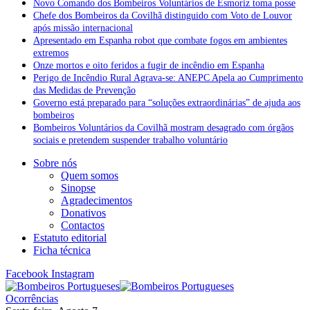
Novo Comando dos Bombeiros Voluntários de Esmoriz toma posse
Chefe dos Bombeiros da Covilhã distinguido com Voto de Louvor
após missão internacional
Apresentado em Espanha robot que combate fogos em ambientes
extremos
Onze mortos e oito feridos a fugir de incêndio em Espanha
Perigo de Incêndio Rural Agrava-se: ANEPC Apela ao Cumprimento
das Medidas de Prevenção
Governo está preparado para “soluções extraordinárias” de ajuda aos
bombeiros
Bombeiros Voluntários da Covilhã mostram desagrado com órgãos
sociais e pretendem suspender trabalho voluntário
Sobre nós
Quem somos
Sinopse
Agradecimentos
Donativos
Contactos
Estatuto editorial
Ficha técnica
Facebook
Instagram
Ocorrências