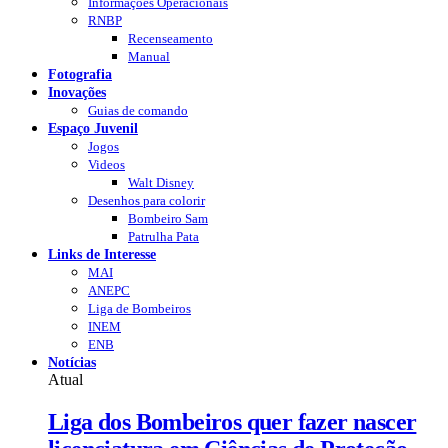
Informações Operacionais
RNBP
Recenseamento
Manual
Fotografia
Inovações
Guias de comando
Espaço Juvenil
Jogos
Videos
Walt Disney
Desenhos para colorir
Bombeiro Sam
Patrulha Pata
Links de Interesse
MAI
ANEPC
Liga de Bombeiros
INEM
ENB
Notícias
Atual
Liga dos Bombeiros quer fazer nascer