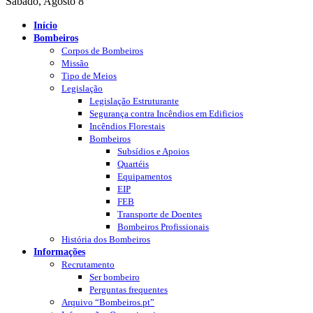
Sábado, Agosto 8
Início
Bombeiros
Corpos de Bombeiros
Missão
Tipo de Meios
Legislação
Legislação Estruturante
Segurança contra Incêndios em Edificios
Incêndios Florestais
Bombeiros
Subsídios e Apoios
Quartéis
Equipamentos
EIP
FEB
Transporte de Doentes
Bombeiros Profissionais
História dos Bombeiros
Informações
Recrutamento
Ser bombeiro
Perguntas frequentes
Arquivo “Bombeiros.pt”