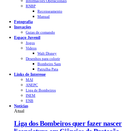
Informações Operacionais
RNBP
Recenseamento
Manual
Fotografia
Inovações
Guias de comando
Espaço Juvenil
Jogos
Videos
Walt Disney
Desenhos para colorir
Bombeiro Sam
Patrulha Pata
Links de Interesse
MAI
ANEPC
Liga de Bombeiros
INEM
ENB
Notícias
Atual
Liga dos Bombeiros quer fazer nascer