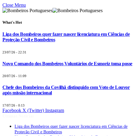
Close Menu
What's Hot
Liga dos Bombeiros quer fazer nascer licenciatura em Ciências de
Proteção Civil e Bombeiros
23/07/26 - 22:31
Novo Comando dos Bombeiros Voluntários de Esmoriz toma posse
20/07/26 - 11:09
Chefe dos Bombeiros da Covilhã distinguido com Voto de Louvor
após missão internacional
17/07/26 - 0:13
Facebook
X (Twitter)
Instagram
Últimas Notícias
Liga dos Bombeiros quer fazer nascer licenciatura em Ciências de
Proteção Civil e Bombeiros