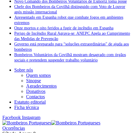
Novo Comando dos Bombeiros Voluntários de Esmoriz toma posse
Chefe dos Bombeiros da Covilhã distinguido com Voto de Louvor
após missão internacional
Apresentado em Espanha robot que combate fogos em ambientes
extremos
Onze mortos e oito feridos a fugir de incêndio em Espanha
Perigo de Incêndio Rural Agrava-se: ANEPC Apela ao Cumprimento
das Medidas de Prevenção
Governo está preparado para “soluções extraordinárias” de ajuda aos
bombeiros
Bombeiros Voluntários da Covilhã mostram desagrado com órgãos
sociais e pretendem suspender trabalho voluntário
Sobre nós
Quem somos
Sinopse
Agradecimentos
Donativos
Contactos
Estatuto editorial
Ficha técnica
Facebook
Instagram
Ocorrências