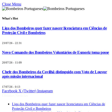
Close Menu
What's Hot
Liga dos Bombeiros quer fazer nascer licenciatura em Ciências de
Proteção Civil e Bombeiros
23/07/26 - 22:31
Novo Comando dos Bombeiros Voluntários de Esmoriz toma posse
20/07/26 - 11:09
Chefe dos Bombeiros da Covilhã distinguido com Voto de Louvor
após missão internacional
17/07/26 - 0:13
Facebook
X (Twitter)
Instagram
Últimas Notícias
Liga dos Bombeiros quer fazer nascer licenciatura em Ciências de
Proteção Civil e Bombeiros