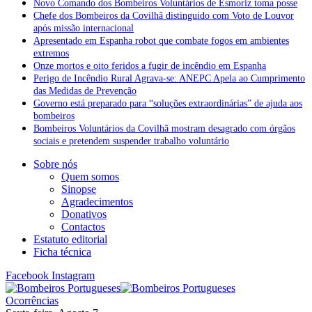
Novo Comando dos Bombeiros Voluntários de Esmoriz toma posse
Chefe dos Bombeiros da Covilhã distinguido com Voto de Louvor
após missão internacional
Apresentado em Espanha robot que combate fogos em ambientes
extremos
Onze mortos e oito feridos a fugir de incêndio em Espanha
Perigo de Incêndio Rural Agrava-se: ANEPC Apela ao Cumprimento
das Medidas de Prevenção
Governo está preparado para “soluções extraordinárias” de ajuda aos
bombeiros
Bombeiros Voluntários da Covilhã mostram desagrado com órgãos
sociais e pretendem suspender trabalho voluntário
Sobre nós
Quem somos
Sinopse
Agradecimentos
Donativos
Contactos
Estatuto editorial
Ficha técnica
Facebook
Instagram
Ocorrências