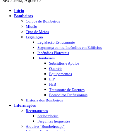
Sexta-feira, Agosto 7
Início
Bombeiros
Corpos de Bombeiros
Missão
Tipo de Meios
Legislação
Legislação Estruturante
Segurança contra Incêndios em Edificios
Incêndios Florestais
Bombeiros
Subsídios e Apoios
Quartéis
Equipamentos
EIP
FEB
Transporte de Doentes
Bombeiros Profissionais
História dos Bombeiros
Informações
Recrutamento
Ser bombeiro
Perguntas frequentes
Arquivo “Bombeiros.pt”