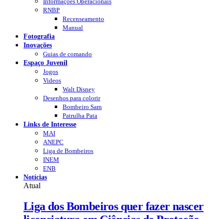
Informações Operacionais
RNBP
Recenseamento
Manual
Fotografia
Inovações
Guias de comando
Espaço Juvenil
Jogos
Videos
Walt Disney
Desenhos para colorir
Bombeiro Sam
Patrulha Pata
Links de Interesse
MAI
ANEPC
Liga de Bombeiros
INEM
ENB
Notícias
Atual
Liga dos Bombeiros quer fazer nascer