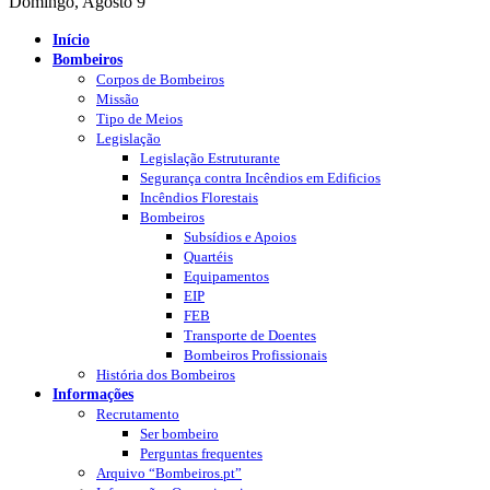
Domingo, Agosto 9
Início
Bombeiros
Corpos de Bombeiros
Missão
Tipo de Meios
Legislação
Legislação Estruturante
Segurança contra Incêndios em Edificios
Incêndios Florestais
Bombeiros
Subsídios e Apoios
Quartéis
Equipamentos
EIP
FEB
Transporte de Doentes
Bombeiros Profissionais
História dos Bombeiros
Informações
Recrutamento
Ser bombeiro
Perguntas frequentes
Arquivo “Bombeiros.pt”