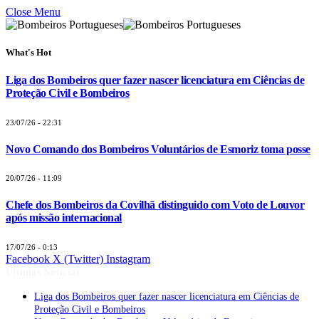
Close Menu
What's Hot
Liga dos Bombeiros quer fazer nascer licenciatura em Ciências de
Proteção Civil e Bombeiros
23/07/26 - 22:31
Novo Comando dos Bombeiros Voluntários de Esmoriz toma posse
20/07/26 - 11:09
Chefe dos Bombeiros da Covilhã distinguido com Voto de Louvor
após missão internacional
17/07/26 - 0:13
Facebook
X (Twitter)
Instagram
Últimas Notícias
Liga dos Bombeiros quer fazer nascer licenciatura em Ciências de
Proteção Civil e Bombeiros