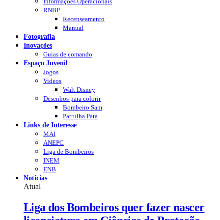
Informações Operacionais
RNBP
Recenseamento
Manual
Fotografia
Inovações
Guias de comando
Espaço Juvenil
Jogos
Videos
Walt Disney
Desenhos para colorir
Bombeiro Sam
Patrulha Pata
Links de Interesse
MAI
ANEPC
Liga de Bombeiros
INEM
ENB
Notícias
Atual
Liga dos Bombeiros quer fazer nascer