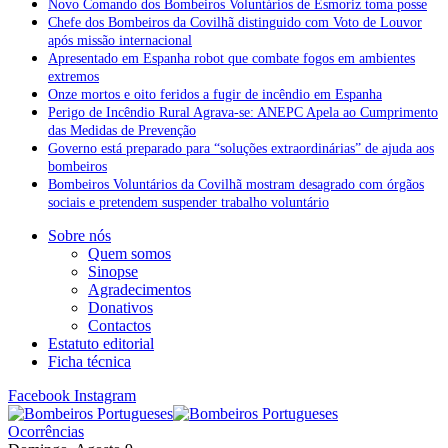
Novo Comando dos Bombeiros Voluntários de Esmoriz toma posse
Chefe dos Bombeiros da Covilhã distinguido com Voto de Louvor
após missão internacional
Apresentado em Espanha robot que combate fogos em ambientes
extremos
Onze mortos e oito feridos a fugir de incêndio em Espanha
Perigo de Incêndio Rural Agrava-se: ANEPC Apela ao Cumprimento
das Medidas de Prevenção
Governo está preparado para “soluções extraordinárias” de ajuda aos
bombeiros
Bombeiros Voluntários da Covilhã mostram desagrado com órgãos
sociais e pretendem suspender trabalho voluntário
Sobre nós
Quem somos
Sinopse
Agradecimentos
Donativos
Contactos
Estatuto editorial
Ficha técnica
Facebook
Instagram
Ocorrências