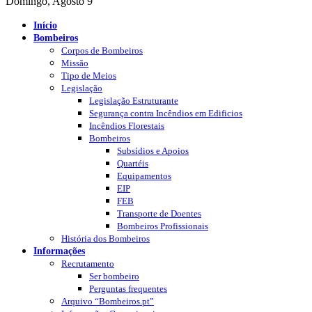
Domingo, Agosto 9
Início
Bombeiros
Corpos de Bombeiros
Missão
Tipo de Meios
Legislação
Legislação Estruturante
Segurança contra Incêndios em Edificios
Incêndios Florestais
Bombeiros
Subsídios e Apoios
Quartéis
Equipamentos
EIP
FEB
Transporte de Doentes
Bombeiros Profissionais
História dos Bombeiros
Informações
Recrutamento
Ser bombeiro
Perguntas frequentes
Arquivo “Bombeiros.pt”