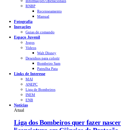
Informações Operacionais
RNBP
Recenseamento
Manual
Fotografia
Inovações
Guias de comando
Espaço Juvenil
Jogos
Videos
Walt Disney
Desenhos para colorir
Bombeiro Sam
Patrulha Pata
Links de Interesse
MAI
ANEPC
Liga de Bombeiros
INEM
ENB
Notícias
Atual
Liga dos Bombeiros quer fazer nascer