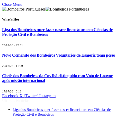
Close Menu
What's Hot
Liga dos Bombeiros quer fazer nascer licenciatura em Ciências de
Proteção Civil e Bombeiros
23/07/26 - 22:31
Novo Comando dos Bombeiros Voluntários de Esmoriz toma posse
20/07/26 - 11:09
Chefe dos Bombeiros da Covilhã distinguido com Voto de Louvor
após missão internacional
17/07/26 - 0:13
Facebook
X (Twitter)
Instagram
Últimas Notícias
Liga dos Bombeiros quer fazer nascer licenciatura em Ciências de
Proteção Civil e Bombeiros