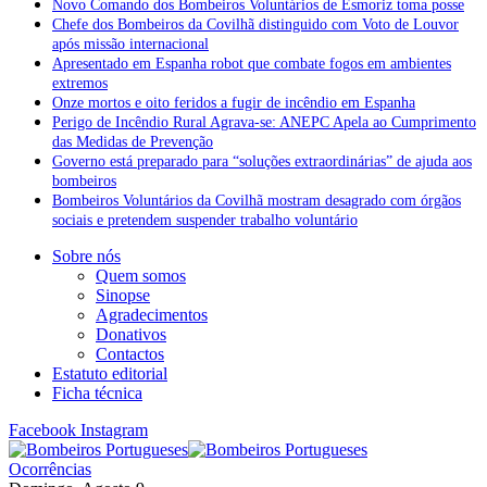
Novo Comando dos Bombeiros Voluntários de Esmoriz toma posse
Chefe dos Bombeiros da Covilhã distinguido com Voto de Louvor
após missão internacional
Apresentado em Espanha robot que combate fogos em ambientes
extremos
Onze mortos e oito feridos a fugir de incêndio em Espanha
Perigo de Incêndio Rural Agrava-se: ANEPC Apela ao Cumprimento
das Medidas de Prevenção
Governo está preparado para “soluções extraordinárias” de ajuda aos
bombeiros
Bombeiros Voluntários da Covilhã mostram desagrado com órgãos
sociais e pretendem suspender trabalho voluntário
Sobre nós
Quem somos
Sinopse
Agradecimentos
Donativos
Contactos
Estatuto editorial
Ficha técnica
Facebook
Instagram
Ocorrências