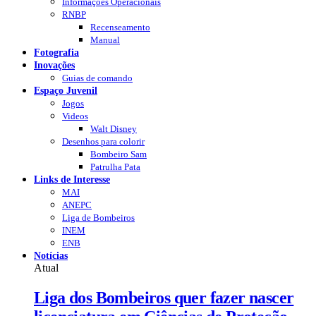
Informações Operacionais
RNBP
Recenseamento
Manual
Fotografia
Inovações
Guias de comando
Espaço Juvenil
Jogos
Videos
Walt Disney
Desenhos para colorir
Bombeiro Sam
Patrulha Pata
Links de Interesse
MAI
ANEPC
Liga de Bombeiros
INEM
ENB
Notícias
Atual
Liga dos Bombeiros quer fazer nascer