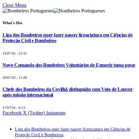
Close Menu
What's Hot
Liga dos Bombeiros quer fazer nascer licenciatura em Ciências de
Proteção Civil e Bombeiros
23/07/26 - 22:31
Novo Comando dos Bombeiros Voluntários de Esmoriz toma posse
20/07/26 - 11:09
Chefe dos Bombeiros da Covilhã distinguido com Voto de Louvor
após missão internacional
17/07/26 - 0:13
Facebook
X (Twitter)
Instagram
Últimas Notícias
Liga dos Bombeiros quer fazer nascer licenciatura em Ciências de
Proteção Civil e Bombeiros