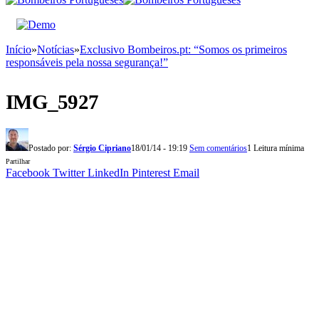
Início
»
Notícias
»
Exclusivo Bombeiros.pt: “Somos os primeiros
responsáveis pela nossa segurança!”
IMG_5927
Postado por:
Sérgio Cipriano
18/01/14 - 19:19
Sem comentários
1 Leitura mínima
Partilhar
Facebook
Twitter
LinkedIn
Pinterest
Email