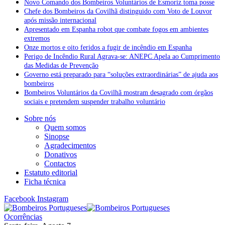
Novo Comando dos Bombeiros Voluntários de Esmoriz toma posse
Chefe dos Bombeiros da Covilhã distinguido com Voto de Louvor
após missão internacional
Apresentado em Espanha robot que combate fogos em ambientes
extremos
Onze mortos e oito feridos a fugir de incêndio em Espanha
Perigo de Incêndio Rural Agrava-se: ANEPC Apela ao Cumprimento
das Medidas de Prevenção
Governo está preparado para “soluções extraordinárias” de ajuda aos
bombeiros
Bombeiros Voluntários da Covilhã mostram desagrado com órgãos
sociais e pretendem suspender trabalho voluntário
Sobre nós
Quem somos
Sinopse
Agradecimentos
Donativos
Contactos
Estatuto editorial
Ficha técnica
Facebook
Instagram
Ocorrências