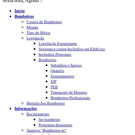
Sexta-feira, Agosto 7
Início
Bombeiros
Corpos de Bombeiros
Missão
Tipo de Meios
Legislação
Legislação Estruturante
Segurança contra Incêndios em Edificios
Incêndios Florestais
Bombeiros
Subsídios e Apoios
Quartéis
Equipamentos
EIP
FEB
Transporte de Doentes
Bombeiros Profissionais
História dos Bombeiros
Informações
Recrutamento
Ser bombeiro
Perguntas frequentes
Arquivo “Bombeiros.pt”