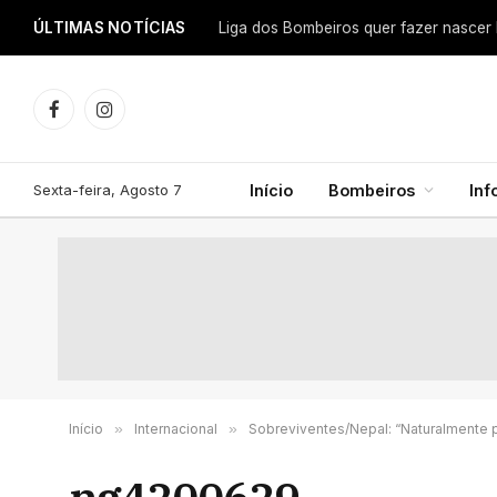
ÚLTIMAS NOTÍCIAS
Facebook
Instagram
Sexta-feira, Agosto 7
Início
Bombeiros
In
Início
»
Internacional
»
Sobreviventes/Nepal: “Naturalmente 