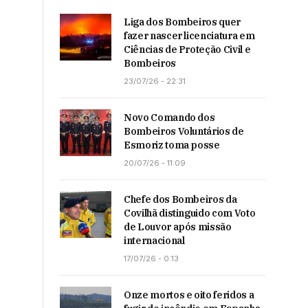
Liga dos Bombeiros quer
fazer nascer licenciatura em
Ciências de Proteção Civil e
Bombeiros
23/07/26 - 22:31
Novo Comando dos
Bombeiros Voluntários de
Esmoriz toma posse
20/07/26 - 11:09
Chefe dos Bombeiros da
Covilhã distinguido com Voto
de Louvor após missão
internacional
17/07/26 - 0:13
Onze mortos e oito feridos a