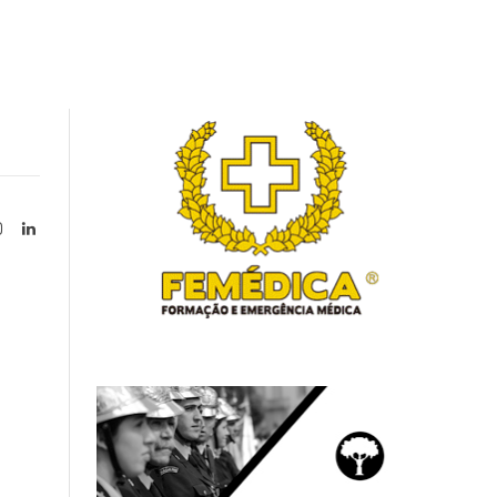
Instagram
LinkedIn
tter)