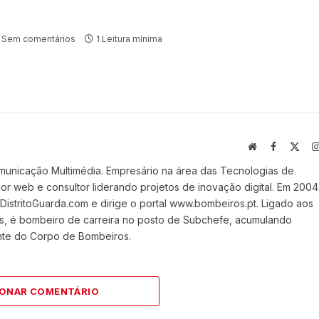
Sem comentários
1 Leitura mínima
Website
Facebook
X
(Twi
municação Multimédia. Empresário na área das Tecnologias de
 web e consultor liderando projetos de inovação digital. Em 2004
stritoGuarda.com e dirige o portal www.bombeiros.pt. Ligado aos
s, é bombeiro de carreira no posto de Subchefe, acumulando
nte do Corpo de Bombeiros.
IONAR COMENTÁRIO