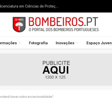
Liga dos Bombeiros quer fazer nascer licenciatura em Ciências de Proteção Civil e Bombeiros
formações
Fotografia
Inovações
Espaço Juveni
poderá haver outra excecionalidade”