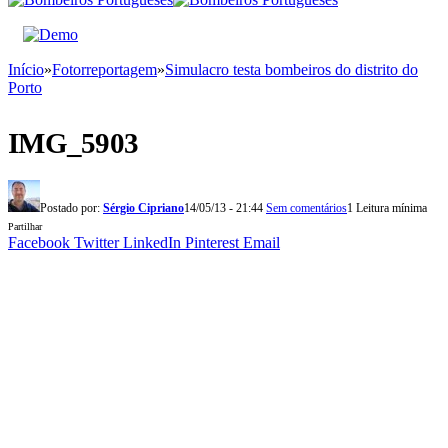
Início
»
Fotorreportagem
»
Simulacro testa bombeiros do distrito do
Porto
IMG_5903
Postado por:
Sérgio Cipriano
14/05/13 - 21:44
Sem comentários
1 Leitura mínima
Partilhar
Facebook
Twitter
LinkedIn
Pinterest
Email