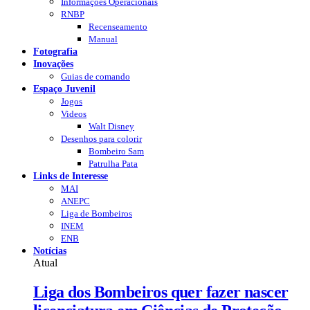
Informações Operacionais
RNBP
Recenseamento
Manual
Fotografia
Inovações
Guias de comando
Espaço Juvenil
Jogos
Videos
Walt Disney
Desenhos para colorir
Bombeiro Sam
Patrulha Pata
Links de Interesse
MAI
ANEPC
Liga de Bombeiros
INEM
ENB
Notícias
Atual
Liga dos Bombeiros quer fazer nascer