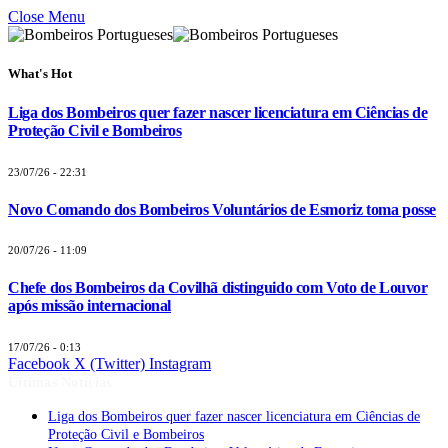
Close Menu
What's Hot
Liga dos Bombeiros quer fazer nascer licenciatura em Ciências de
Proteção Civil e Bombeiros
23/07/26 - 22:31
Novo Comando dos Bombeiros Voluntários de Esmoriz toma posse
20/07/26 - 11:09
Chefe dos Bombeiros da Covilhã distinguido com Voto de Louvor
após missão internacional
17/07/26 - 0:13
Facebook
X (Twitter)
Instagram
Últimas Notícias
Liga dos Bombeiros quer fazer nascer licenciatura em Ciências de
Proteção Civil e Bombeiros