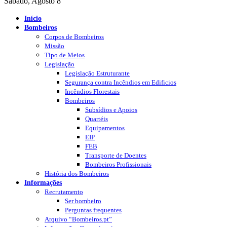
Sábado, Agosto 8
Início
Bombeiros
Corpos de Bombeiros
Missão
Tipo de Meios
Legislação
Legislação Estruturante
Segurança contra Incêndios em Edificios
Incêndios Florestais
Bombeiros
Subsídios e Apoios
Quartéis
Equipamentos
EIP
FEB
Transporte de Doentes
Bombeiros Profissionais
História dos Bombeiros
Informações
Recrutamento
Ser bombeiro
Perguntas frequentes
Arquivo “Bombeiros.pt”