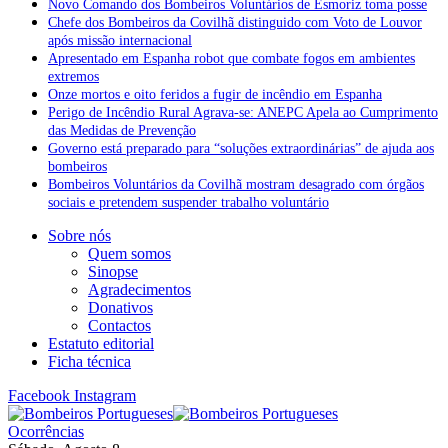
Novo Comando dos Bombeiros Voluntários de Esmoriz toma posse
Chefe dos Bombeiros da Covilhã distinguido com Voto de Louvor
após missão internacional
Apresentado em Espanha robot que combate fogos em ambientes
extremos
Onze mortos e oito feridos a fugir de incêndio em Espanha
Perigo de Incêndio Rural Agrava-se: ANEPC Apela ao Cumprimento
das Medidas de Prevenção
Governo está preparado para “soluções extraordinárias” de ajuda aos
bombeiros
Bombeiros Voluntários da Covilhã mostram desagrado com órgãos
sociais e pretendem suspender trabalho voluntário
Sobre nós
Quem somos
Sinopse
Agradecimentos
Donativos
Contactos
Estatuto editorial
Ficha técnica
Facebook
Instagram
Ocorrências