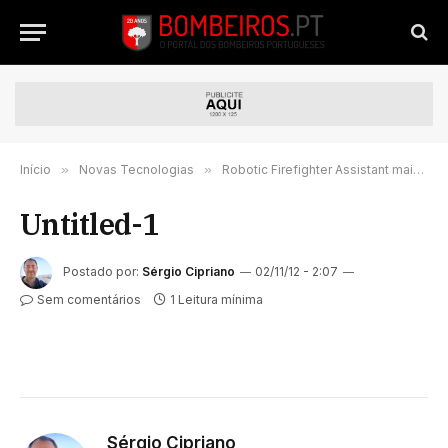
Início
»
Novas Tecnologias
»
Robotic Firefighter Assistant mais do que pura ficção
Untitled-1
Postado por:
Sérgio Cipriano
02/11/12 - 2:07
Sem comentários
1 Leitura mínima
Sérgio Cipriano