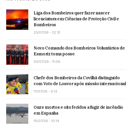
Liga dos Bombeiros quer fazer nascer
licenciatura em Ciências de Proteção Civil e
Bombeiros
23/07/26 - 22:31
Novo Comando dos Bombeiros Voluntários de
Esmoriz toma posse
20/07/26 - 11:09
Chefe dos Bombeiros da Covilhã distinguido
com Voto de Louvor após missão internacional
17/07/26 - 0:13
Onze mortos e oito feridos a fugir de incêndio
em Espanha
10/07/26 - 10:14