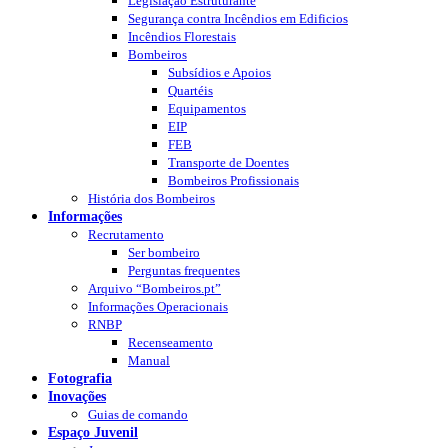
Legislação Estruturante
Segurança contra Incêndios em Edificios
Incêndios Florestais
Bombeiros
Subsídios e Apoios
Quartéis
Equipamentos
EIP
FEB
Transporte de Doentes
Bombeiros Profissionais
História dos Bombeiros
Informações
Recrutamento
Ser bombeiro
Perguntas frequentes
Arquivo “Bombeiros.pt”
Informações Operacionais
RNBP
Recenseamento
Manual
Fotografia
Inovações
Guias de comando
Espaço Juvenil