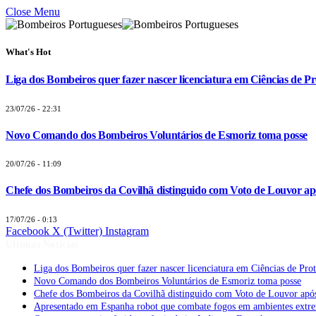
Close Menu
What's Hot
Liga dos Bombeiros quer fazer nascer licenciatura em Ciências de Pr
23/07/26 - 22:31
Novo Comando dos Bombeiros Voluntários de Esmoriz toma posse
20/07/26 - 11:09
Chefe dos Bombeiros da Covilhã distinguido com Voto de Louvor apó
17/07/26 - 0:13
Facebook
X (Twitter)
Instagram
Últimas Notícias
Liga dos Bombeiros quer fazer nascer licenciatura em Ciências de Pro
Novo Comando dos Bombeiros Voluntários de Esmoriz toma posse
Chefe dos Bombeiros da Covilhã distinguido com Voto de Louvor após
Apresentado em Espanha robot que combate fogos em ambientes extr