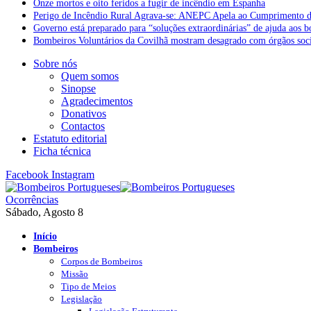
Onze mortos e oito feridos a fugir de incêndio em Espanha
Perigo de Incêndio Rural Agrava-se: ANEPC Apela ao Cumprimento d
Governo está preparado para “soluções extraordinárias” de ajuda aos 
Bombeiros Voluntários da Covilhã mostram desagrado com órgãos socia
Sobre nós
Quem somos
Sinopse
Agradecimentos
Donativos
Contactos
Estatuto editorial
Ficha técnica
Facebook
Instagram
Ocorrências
Sábado, Agosto 8
Início
Bombeiros
Corpos de Bombeiros
Missão
Tipo de Meios
Legislação