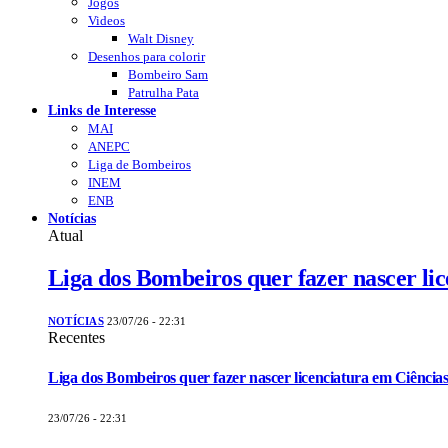
Jogos
Videos
Walt Disney
Desenhos para colorir
Bombeiro Sam
Patrulha Pata
Links de Interesse
MAI
ANEPC
Liga de Bombeiros
INEM
ENB
Notícias
Atual
Liga dos Bombeiros quer fazer nascer li
NOTÍCIAS
23/07/26 - 22:31
Recentes
Liga dos Bombeiros quer fazer nascer licenciatura em Ciências
23/07/26 - 22:31