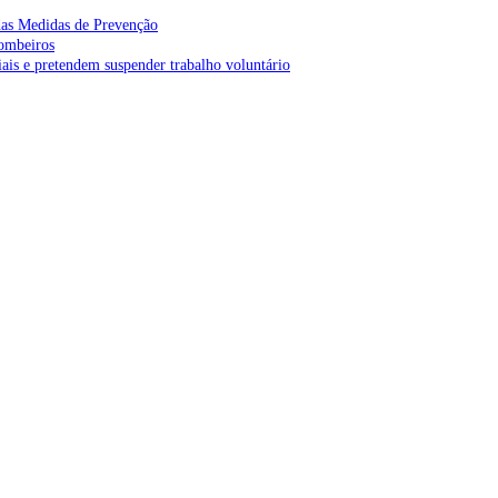
as Medidas de Prevenção
bombeiros
is e pretendem suspender trabalho voluntário