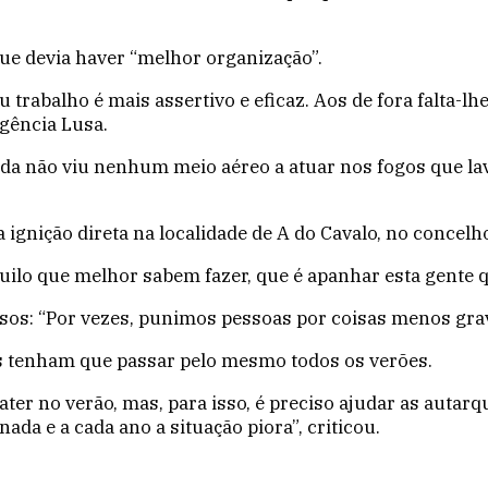
que devia haver “melhor organização”.
trabalho é mais assertivo e eficaz. Aos de fora falta-l
agência Lusa.
inda não viu nenhum meio aéreo a atuar nos fogos que la
ignição direta na localidade de A do Cavalo, no concelh
ilo que melhor sabem fazer, que é apanhar esta gente que
asos: “Por vezes, punimos pessoas por coisas menos grav
s tenham que passar pelo mesmo todos os verões.
ter no verão, mas, para isso, é preciso ajudar as autarq
ada e a cada ano a situação piora”, criticou.