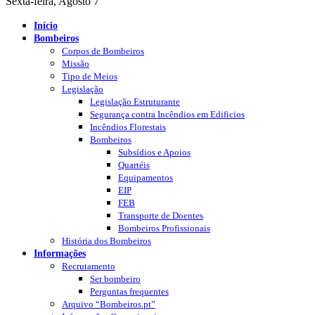
Sexta-feira, Agosto 7
Início
Bombeiros
Corpos de Bombeiros
Missão
Tipo de Meios
Legislação
Legislação Estruturante
Segurança contra Incêndios em Edificios
Incêndios Florestais
Bombeiros
Subsídios e Apoios
Quartéis
Equipamentos
EIP
FEB
Transporte de Doentes
Bombeiros Profissionais
História dos Bombeiros
Informações
Recrutamento
Ser bombeiro
Perguntas frequentes
Arquivo “Bombeiros.pt”