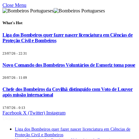
Close Menu
What's Hot
Liga dos Bombeiros quer fazer nascer licenciatura em Ciências de
Proteção Civil e Bombeiros
23/07/26 - 22:31
Novo Comando dos Bombeiros Voluntários de Esmoriz toma posse
20/07/26 - 11:09
Chefe dos Bombeiros da Covilhã distinguido com Voto de Louvor
após missão internacional
17/07/26 - 0:13
Facebook
X (Twitter)
Instagram
Últimas Notícias
Liga dos Bombeiros quer fazer nascer licenciatura em Ciências de
Proteção Civil e Bombeiros