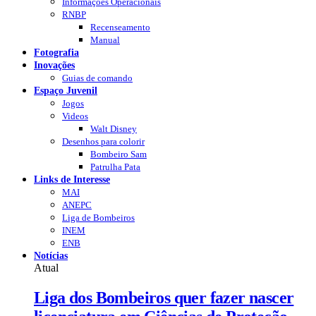
Informações Operacionais
RNBP
Recenseamento
Manual
Fotografia
Inovações
Guias de comando
Espaço Juvenil
Jogos
Videos
Walt Disney
Desenhos para colorir
Bombeiro Sam
Patrulha Pata
Links de Interesse
MAI
ANEPC
Liga de Bombeiros
INEM
ENB
Notícias
Atual
Liga dos Bombeiros quer fazer nascer