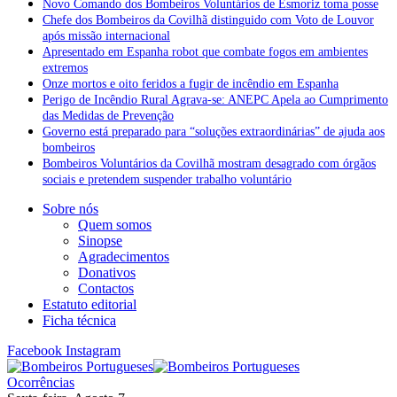
Novo Comando dos Bombeiros Voluntários de Esmoriz toma posse
Chefe dos Bombeiros da Covilhã distinguido com Voto de Louvor
após missão internacional
Apresentado em Espanha robot que combate fogos em ambientes
extremos
Onze mortos e oito feridos a fugir de incêndio em Espanha
Perigo de Incêndio Rural Agrava-se: ANEPC Apela ao Cumprimento
das Medidas de Prevenção
Governo está preparado para “soluções extraordinárias” de ajuda aos
bombeiros
Bombeiros Voluntários da Covilhã mostram desagrado com órgãos
sociais e pretendem suspender trabalho voluntário
Sobre nós
Quem somos
Sinopse
Agradecimentos
Donativos
Contactos
Estatuto editorial
Ficha técnica
Facebook
Instagram
Ocorrências