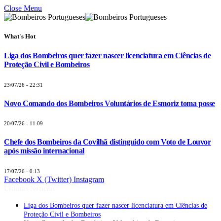
Close Menu
What's Hot
Liga dos Bombeiros quer fazer nascer licenciatura em Ciências de
Proteção Civil e Bombeiros
23/07/26 - 22:31
Novo Comando dos Bombeiros Voluntários de Esmoriz toma posse
20/07/26 - 11:09
Chefe dos Bombeiros da Covilhã distinguido com Voto de Louvor
após missão internacional
17/07/26 - 0:13
Facebook
X (Twitter)
Instagram
Últimas Notícias
Liga dos Bombeiros quer fazer nascer licenciatura em Ciências de
Proteção Civil e Bombeiros