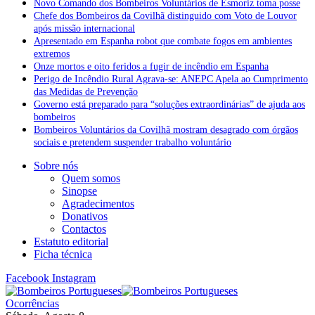
Novo Comando dos Bombeiros Voluntários de Esmoriz toma posse
Chefe dos Bombeiros da Covilhã distinguido com Voto de Louvor
após missão internacional
Apresentado em Espanha robot que combate fogos em ambientes
extremos
Onze mortos e oito feridos a fugir de incêndio em Espanha
Perigo de Incêndio Rural Agrava-se: ANEPC Apela ao Cumprimento
das Medidas de Prevenção
Governo está preparado para “soluções extraordinárias” de ajuda aos
bombeiros
Bombeiros Voluntários da Covilhã mostram desagrado com órgãos
sociais e pretendem suspender trabalho voluntário
Sobre nós
Quem somos
Sinopse
Agradecimentos
Donativos
Contactos
Estatuto editorial
Ficha técnica
Facebook
Instagram
Ocorrências