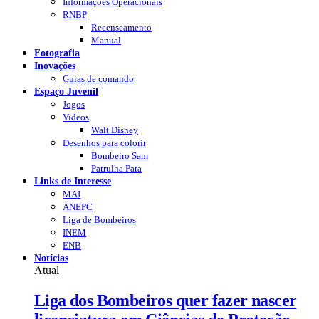
Informações Operacionais
RNBP
Recenseamento
Manual
Fotografia
Inovações
Guias de comando
Espaço Juvenil
Jogos
Videos
Walt Disney
Desenhos para colorir
Bombeiro Sam
Patrulha Pata
Links de Interesse
MAI
ANEPC
Liga de Bombeiros
INEM
ENB
Notícias
Atual
Liga dos Bombeiros quer fazer nascer