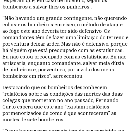
“esperam que, em caso de incêndio, sejam os
bombeiros a salvar-lhes os pinheiros”.
“Não havendo um grande contingente, não querendo
colocar os bombeiros em risco, o método de ataque
ao fogo este ano deveria ter sido defensivo. Os
comandantes têm de fazer uma limitação do terreno e
porventura deixar arder. Mas não é defensivo, porque
há alguém que está preocupado com as estatísticas.
Eu não estou preocupado com as estatísticas. Eu não
arriscaria, enquanto comandante, salvar meia dúzia
de pinheiros e, porventura, por a vida dos meus
bombeiros em risco”, acrescentou.
Destacando que os bombeiros desconhecem
“relatórios sobre as condições das mortes das duas
colegas que morreram no ano passado, Fernando
Curto espera que este ano “existam relatórios
pormenorizados de como é que aconteceram” as
mortes de sete bombeiros.
“O que houver para corrigir tem de ser corrigido, no