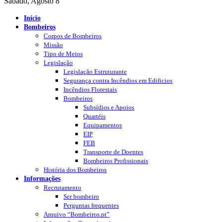
Sábado, Agosto 8
Início
Bombeiros
Corpos de Bombeiros
Missão
Tipo de Meios
Legislação
Legislação Estruturante
Segurança contra Incêndios em Edificios
Incêndios Florestais
Bombeiros
Subsídios e Apoios
Quartéis
Equipamentos
EIP
FEB
Transporte de Doentes
Bombeiros Profissionais
História dos Bombeiros
Informações
Recrutamento
Ser bombeiro
Perguntas frequentes
Arquivo “Bombeiros.pt”