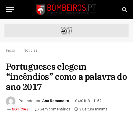
Início
»
Notícias
Portugueses elegem
“incêndios” como a palavra do
ano 2017
Postado por:
Ana Romaneiro
04/01/18 - 11:52
Sem comentários
2 Leitura mínima
NOTÍCIAS