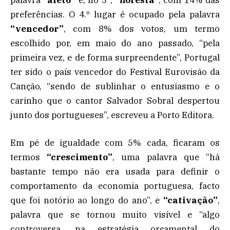
palavra
“afeto”
e, no 3º,
“floresta”
, com 14% das
preferências. O 4.º lugar é ocupado pela palavra
“vencedor”
, com 8% dos votos, um termo
escolhido por, em maio do ano passado, “pela
primeira vez, e de forma surpreendente”, Portugal
ter sido o país vencedor do Festival Eurovisão da
Canção, “sendo de sublinhar o entusiasmo e o
carinho que o cantor Salvador Sobral despertou
junto dos portugueses”, escreveu a Porto Editora.
Em pé de igualdade com 5% cada, ficaram os
termos
“crescimento”
, uma palavra que “há
bastante tempo não era usada para definir o
comportamento da economia portuguesa, facto
que foi notório ao longo do ano”, e
“cativação”
,
palavra que se tornou muito visível e “algo
controversa, na estratégia orçamental do