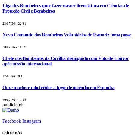
Liga dos Bombeiros quer fazer nascer licenciatura em Ciências de
Proteção Civil e Bombeiros
23/07/26 - 22:31
Novo Comando dos Bombeiros Voluntários de Esmoriz toma posse
20/07/26 - 11:09
Chefe dos Bombeiros da Covilhã distinguido com Voto de Louvor
após missão internacional
17/07/26 - 0:13
Onze mortos e oito feridos a fugir de incêndio em Espanha
10/07/26 - 10:14
publicidade
Facebook
Instagram
sobre nós