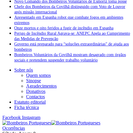
Novo Comando dos Bombeiros Voluntários de Esmoriz toma posse
Chefe dos Bombeiros da Covilhã distinguido com Voto de Louvor
após missão internacional
Apresentado em Espanha robot que combate fogos em ambientes
extremos
Onze mortos e oito feridos a fugir de incêndio em Espanha
Perigo de Incêndio Rural Agrava-se: ANEPC Apela ao Cumprimento
das Medidas de Prevenção
Governo está preparado para “soluções extraordinárias” de ajuda aos
bombeiros
Bombeiros Voluntários da Covilhã mostram desagrado com órgãos
sociais e pretendem suspender trabalho voluntário
Sobre nós
Quem somos
Sinopse
Agradecimentos
Donativos
Contactos
Estatuto editorial
Ficha técnica
Facebook
Instagram
Ocorrências