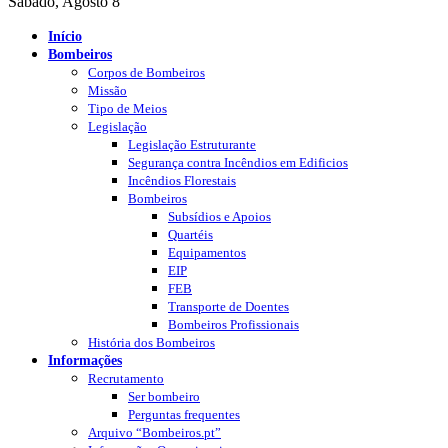
Sábado, Agosto 8
Início
Bombeiros
Corpos de Bombeiros
Missão
Tipo de Meios
Legislação
Legislação Estruturante
Segurança contra Incêndios em Edificios
Incêndios Florestais
Bombeiros
Subsídios e Apoios
Quartéis
Equipamentos
EIP
FEB
Transporte de Doentes
Bombeiros Profissionais
História dos Bombeiros
Informações
Recrutamento
Ser bombeiro
Perguntas frequentes
Arquivo “Bombeiros.pt”