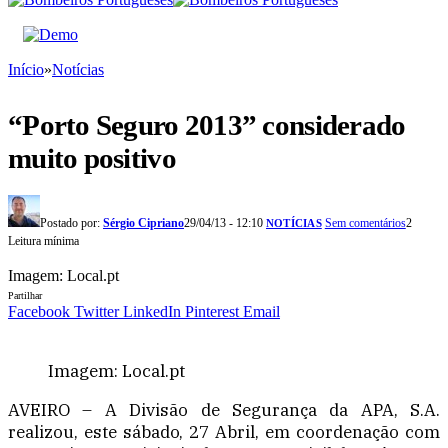
Início
»
Notícias
“Porto Seguro 2013” considerado
muito positivo
Postado por:
Sérgio Cipriano
29/04/13 - 12:10
Sem comentários
2
NOTÍCIAS
Leitura mínima
Imagem: Local.pt
Partilhar
Facebook
Twitter
LinkedIn
Pinterest
Email
Imagem: Local.pt
AVEIRO – A Divisão de Segurança da APA, S.A.
realizou, este sábado, 27 Abril, em coordenação com