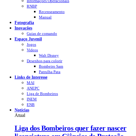
Informações Operacionais
RNBP
Recenseamento
Manual
Fotografia
Inovações
Guias de comando
Espaço Juvenil
Jogos
Videos
Walt Disney
Desenhos para colorir
Bombeiro Sam
Patrulha Pata
Links de Interesse
MAI
ANEPC
Liga de Bombeiros
INEM
ENB
Notícias
Atual
Liga dos Bombeiros quer fazer nascer