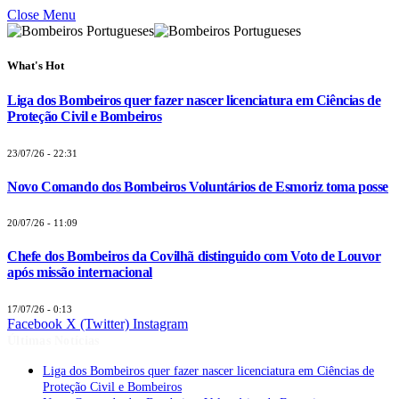
Close Menu
What's Hot
Liga dos Bombeiros quer fazer nascer licenciatura em Ciências de
Proteção Civil e Bombeiros
23/07/26 - 22:31
Novo Comando dos Bombeiros Voluntários de Esmoriz toma posse
20/07/26 - 11:09
Chefe dos Bombeiros da Covilhã distinguido com Voto de Louvor
após missão internacional
17/07/26 - 0:13
Facebook
X (Twitter)
Instagram
Últimas Notícias
Liga dos Bombeiros quer fazer nascer licenciatura em Ciências de
Proteção Civil e Bombeiros