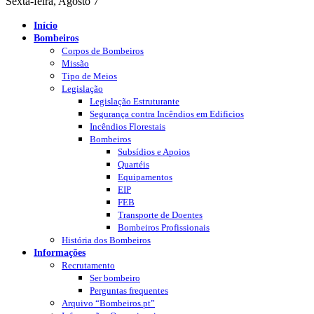
Sexta-feira, Agosto 7
Início
Bombeiros
Corpos de Bombeiros
Missão
Tipo de Meios
Legislação
Legislação Estruturante
Segurança contra Incêndios em Edificios
Incêndios Florestais
Bombeiros
Subsídios e Apoios
Quartéis
Equipamentos
EIP
FEB
Transporte de Doentes
Bombeiros Profissionais
História dos Bombeiros
Informações
Recrutamento
Ser bombeiro
Perguntas frequentes
Arquivo “Bombeiros.pt”