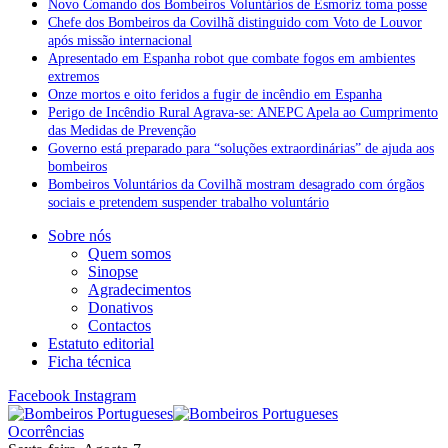
Novo Comando dos Bombeiros Voluntários de Esmoriz toma posse
Chefe dos Bombeiros da Covilhã distinguido com Voto de Louvor
após missão internacional
Apresentado em Espanha robot que combate fogos em ambientes
extremos
Onze mortos e oito feridos a fugir de incêndio em Espanha
Perigo de Incêndio Rural Agrava-se: ANEPC Apela ao Cumprimento
das Medidas de Prevenção
Governo está preparado para “soluções extraordinárias” de ajuda aos
bombeiros
Bombeiros Voluntários da Covilhã mostram desagrado com órgãos
sociais e pretendem suspender trabalho voluntário
Sobre nós
Quem somos
Sinopse
Agradecimentos
Donativos
Contactos
Estatuto editorial
Ficha técnica
Facebook
Instagram
Ocorrências