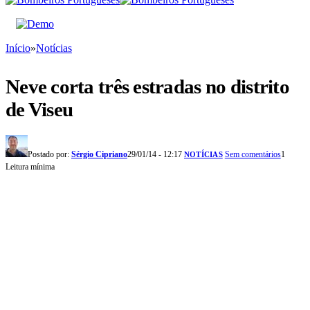
Início
»
Notícias
Neve corta três estradas no distrito
de Viseu
Postado por:
Sérgio Cipriano
29/01/14 - 12:17
Sem comentários
1
NOTÍCIAS
Leitura mínima