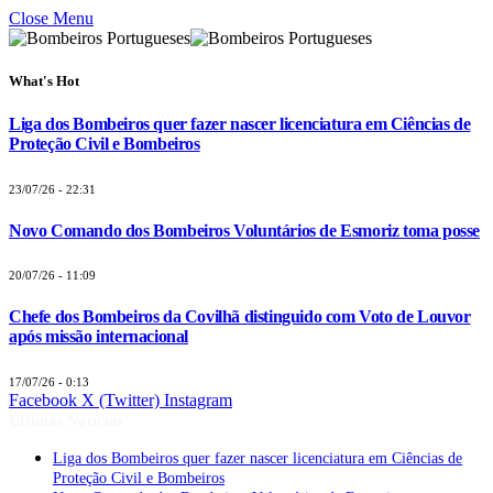
Close Menu
What's Hot
Liga dos Bombeiros quer fazer nascer licenciatura em Ciências de
Proteção Civil e Bombeiros
23/07/26 - 22:31
Novo Comando dos Bombeiros Voluntários de Esmoriz toma posse
20/07/26 - 11:09
Chefe dos Bombeiros da Covilhã distinguido com Voto de Louvor
após missão internacional
17/07/26 - 0:13
Facebook
X (Twitter)
Instagram
Últimas Notícias
Liga dos Bombeiros quer fazer nascer licenciatura em Ciências de
Proteção Civil e Bombeiros