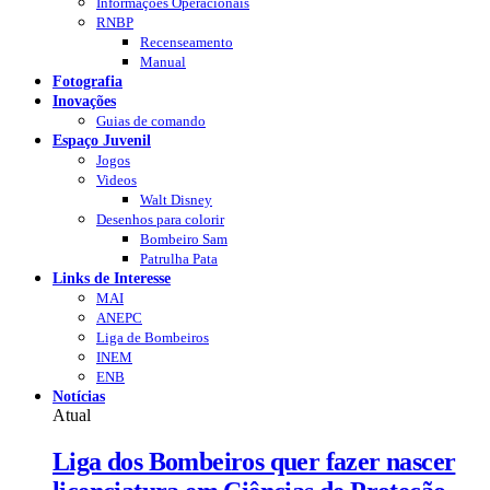
Informações Operacionais
RNBP
Recenseamento
Manual
Fotografia
Inovações
Guias de comando
Espaço Juvenil
Jogos
Videos
Walt Disney
Desenhos para colorir
Bombeiro Sam
Patrulha Pata
Links de Interesse
MAI
ANEPC
Liga de Bombeiros
INEM
ENB
Notícias
Atual
Liga dos Bombeiros quer fazer nascer