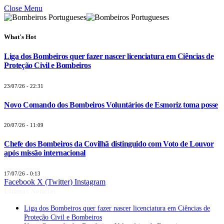
Close Menu
What's Hot
Liga dos Bombeiros quer fazer nascer licenciatura em Ciências de
Proteção Civil e Bombeiros
23/07/26 - 22:31
Novo Comando dos Bombeiros Voluntários de Esmoriz toma posse
20/07/26 - 11:09
Chefe dos Bombeiros da Covilhã distinguido com Voto de Louvor
após missão internacional
17/07/26 - 0:13
Facebook
X (Twitter)
Instagram
Últimas Notícias
Liga dos Bombeiros quer fazer nascer licenciatura em Ciências de
Proteção Civil e Bombeiros