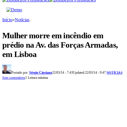
Início
»
Notícias
Mulher morre em incêndio em
prédio na Av. das Forças Armadas,
em Lisboa
Postado por:
Sérgio Cipriano
22/03/14 - 7:43
Updated:
22/03/14 - 9:47
NOTÍCIAS
Sem comentários
1 Leitura mínima