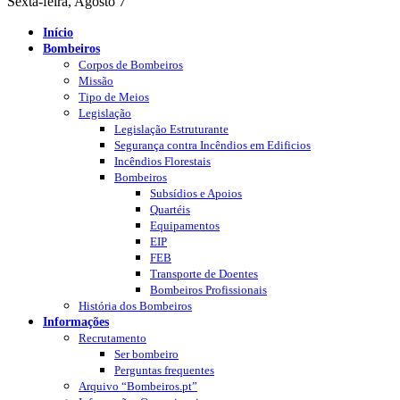
Sexta-feira, Agosto 7
Início
Bombeiros
Corpos de Bombeiros
Missão
Tipo de Meios
Legislação
Legislação Estruturante
Segurança contra Incêndios em Edificios
Incêndios Florestais
Bombeiros
Subsídios e Apoios
Quartéis
Equipamentos
EIP
FEB
Transporte de Doentes
Bombeiros Profissionais
História dos Bombeiros
Informações
Recrutamento
Ser bombeiro
Perguntas frequentes
Arquivo “Bombeiros.pt”