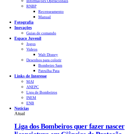
Informações Operacionais
RNBP
Recenseamento
Manual
Fotografia
Inovações
Guias de comando
Espaço Juvenil
Jogos
Videos
Walt Disney
Desenhos para colorir
Bombeiro Sam
Patrulha Pata
Links de Interesse
MAI
ANEPC
Liga de Bombeiros
INEM
ENB
Notícias
Atual
Liga dos Bombeiros quer fazer nascer