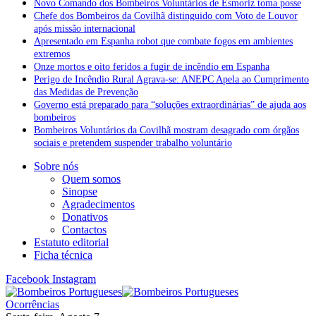
Novo Comando dos Bombeiros Voluntários de Esmoriz toma posse
Chefe dos Bombeiros da Covilhã distinguido com Voto de Louvor
após missão internacional
Apresentado em Espanha robot que combate fogos em ambientes
extremos
Onze mortos e oito feridos a fugir de incêndio em Espanha
Perigo de Incêndio Rural Agrava-se: ANEPC Apela ao Cumprimento
das Medidas de Prevenção
Governo está preparado para “soluções extraordinárias” de ajuda aos
bombeiros
Bombeiros Voluntários da Covilhã mostram desagrado com órgãos
sociais e pretendem suspender trabalho voluntário
Sobre nós
Quem somos
Sinopse
Agradecimentos
Donativos
Contactos
Estatuto editorial
Ficha técnica
Facebook
Instagram
Ocorrências