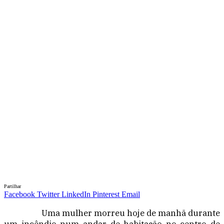
Partilhar
Facebook
Twitter
LinkedIn
Pinterest
Email
Uma mulher morreu hoje de manhã durante
um incêndio num andar de habitação no centro de