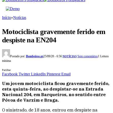
Início
»
Notícias
Motociclista gravemente ferido em
despiste na EN204
Postado por:
Bombeiros.pt
25/09/20 - 6:56
Sem comentários
1 Leitura
NOTÍCIAS
mínima
Partilhar
Facebook
Twitter
LinkedIn
Pinterest
Email
Um jovem motociclista ficou gravemente ferido,
esta quinta-feira, ao despistar-se na Estrada
Nacional 204, em Barqueiros, no sentido entre
Póvoa de Varzim e Braga.
O sinistrado, de 18 anos, entrou em despiste na