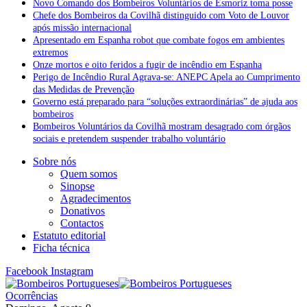
Novo Comando dos Bombeiros Voluntários de Esmoriz toma posse
Chefe dos Bombeiros da Covilhã distinguido com Voto de Louvor
após missão internacional
Apresentado em Espanha robot que combate fogos em ambientes
extremos
Onze mortos e oito feridos a fugir de incêndio em Espanha
Perigo de Incêndio Rural Agrava-se: ANEPC Apela ao Cumprimento
das Medidas de Prevenção
Governo está preparado para “soluções extraordinárias” de ajuda aos
bombeiros
Bombeiros Voluntários da Covilhã mostram desagrado com órgãos
sociais e pretendem suspender trabalho voluntário
Sobre nós
Quem somos
Sinopse
Agradecimentos
Donativos
Contactos
Estatuto editorial
Ficha técnica
Facebook
Instagram
Ocorrências