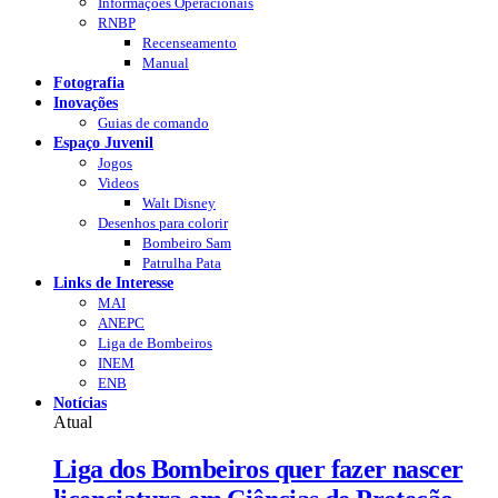
Informações Operacionais
RNBP
Recenseamento
Manual
Fotografia
Inovações
Guias de comando
Espaço Juvenil
Jogos
Videos
Walt Disney
Desenhos para colorir
Bombeiro Sam
Patrulha Pata
Links de Interesse
MAI
ANEPC
Liga de Bombeiros
INEM
ENB
Notícias
Atual
Liga dos Bombeiros quer fazer nascer