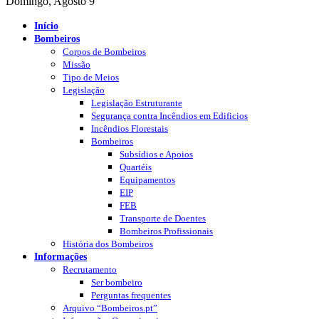
Domingo, Agosto 9
Início
Bombeiros
Corpos de Bombeiros
Missão
Tipo de Meios
Legislação
Legislação Estruturante
Segurança contra Incêndios em Edificios
Incêndios Florestais
Bombeiros
Subsídios e Apoios
Quartéis
Equipamentos
EIP
FEB
Transporte de Doentes
Bombeiros Profissionais
História dos Bombeiros
Informações
Recrutamento
Ser bombeiro
Perguntas frequentes
Arquivo “Bombeiros.pt”