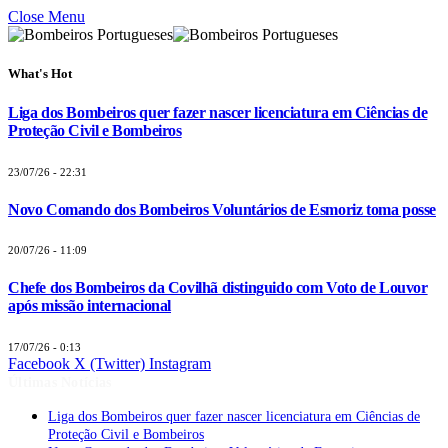
Close Menu
What's Hot
Liga dos Bombeiros quer fazer nascer licenciatura em Ciências de
Proteção Civil e Bombeiros
23/07/26 - 22:31
Novo Comando dos Bombeiros Voluntários de Esmoriz toma posse
20/07/26 - 11:09
Chefe dos Bombeiros da Covilhã distinguido com Voto de Louvor
após missão internacional
17/07/26 - 0:13
Facebook
X (Twitter)
Instagram
Últimas Notícias
Liga dos Bombeiros quer fazer nascer licenciatura em Ciências de
Proteção Civil e Bombeiros