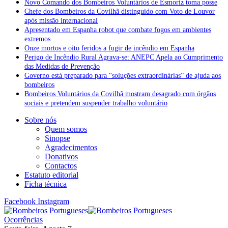
Novo Comando dos Bombeiros Voluntários de Esmoriz toma posse
Chefe dos Bombeiros da Covilhã distinguido com Voto de Louvor
após missão internacional
Apresentado em Espanha robot que combate fogos em ambientes
extremos
Onze mortos e oito feridos a fugir de incêndio em Espanha
Perigo de Incêndio Rural Agrava-se: ANEPC Apela ao Cumprimento
das Medidas de Prevenção
Governo está preparado para “soluções extraordinárias” de ajuda aos
bombeiros
Bombeiros Voluntários da Covilhã mostram desagrado com órgãos
sociais e pretendem suspender trabalho voluntário
Sobre nós
Quem somos
Sinopse
Agradecimentos
Donativos
Contactos
Estatuto editorial
Ficha técnica
Facebook
Instagram
Ocorrências