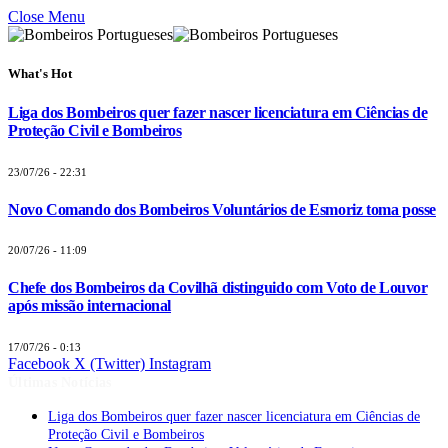
Close Menu
What's Hot
Liga dos Bombeiros quer fazer nascer licenciatura em Ciências de
Proteção Civil e Bombeiros
23/07/26 - 22:31
Novo Comando dos Bombeiros Voluntários de Esmoriz toma posse
20/07/26 - 11:09
Chefe dos Bombeiros da Covilhã distinguido com Voto de Louvor
após missão internacional
17/07/26 - 0:13
Facebook
X (Twitter)
Instagram
Últimas Notícias
Liga dos Bombeiros quer fazer nascer licenciatura em Ciências de
Proteção Civil e Bombeiros