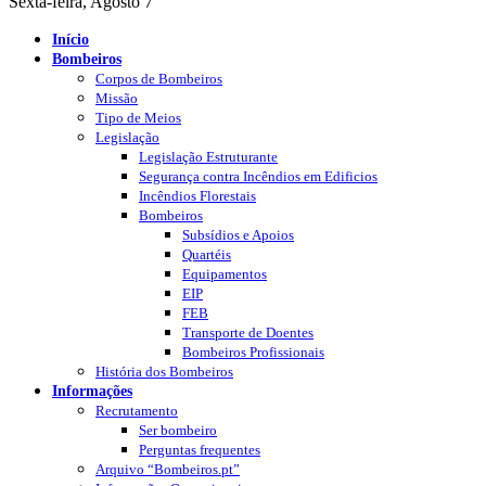
Sexta-feira, Agosto 7
Início
Bombeiros
Corpos de Bombeiros
Missão
Tipo de Meios
Legislação
Legislação Estruturante
Segurança contra Incêndios em Edificios
Incêndios Florestais
Bombeiros
Subsídios e Apoios
Quartéis
Equipamentos
EIP
FEB
Transporte de Doentes
Bombeiros Profissionais
História dos Bombeiros
Informações
Recrutamento
Ser bombeiro
Perguntas frequentes
Arquivo “Bombeiros.pt”