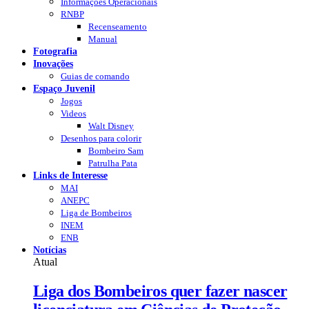
Informações Operacionais
RNBP
Recenseamento
Manual
Fotografia
Inovações
Guias de comando
Espaço Juvenil
Jogos
Videos
Walt Disney
Desenhos para colorir
Bombeiro Sam
Patrulha Pata
Links de Interesse
MAI
ANEPC
Liga de Bombeiros
INEM
ENB
Notícias
Atual
Liga dos Bombeiros quer fazer nascer