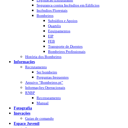
Legislação Estruturante
Segurança contra Incêndios em Edificios
Incêndios Florestais
Bombeiros
Subsídios e Apoios
Quartéis
Equipamentos
EIP
FEB
Transporte de Doentes
Bombeiros Profissionais
História dos Bombeiros
Informações
Recrutamento
Ser bombeiro
Perguntas frequentes
Arquivo “Bombeiros.pt”
Informações Operacionais
RNBP
Recenseamento
Manual
Fotografia
Inovações
Guias de comando
Espaço Juvenil