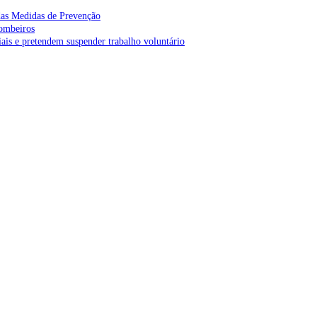
as Medidas de Prevenção
bombeiros
is e pretendem suspender trabalho voluntário