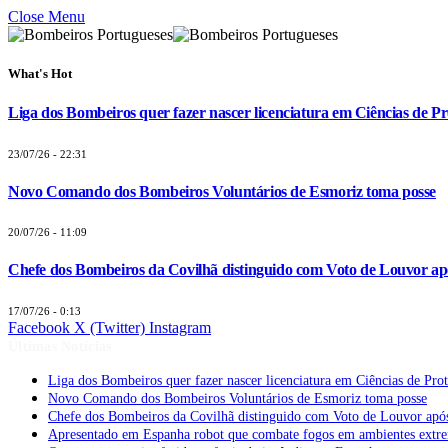
Close Menu
What's Hot
Liga dos Bombeiros quer fazer nascer licenciatura em Ciências de Pr
23/07/26 - 22:31
Novo Comando dos Bombeiros Voluntários de Esmoriz toma posse
20/07/26 - 11:09
Chefe dos Bombeiros da Covilhã distinguido com Voto de Louvor apó
17/07/26 - 0:13
Facebook
X (Twitter)
Instagram
Últimas Notícias
Liga dos Bombeiros quer fazer nascer licenciatura em Ciências de Pro
Novo Comando dos Bombeiros Voluntários de Esmoriz toma posse
Chefe dos Bombeiros da Covilhã distinguido com Voto de Louvor após
Apresentado em Espanha robot que combate fogos em ambientes extr