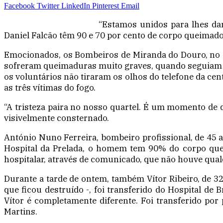
Facebook
Twitter
LinkedIn
Pinterest
Email
“Estamos unidos para lhes da
Daniel Falcão têm 90 e 70 por cento de corpo queimado
Emocionados, os Bombeiros de Miranda do Douro, no di
sofreram queimaduras muito graves, quando seguiam pa
os voluntários não tiraram os olhos do telefone da ce
as três vítimas do fogo.
“A tristeza paira no nosso quartel. É um momento de do
visivelmente consternado.
António Nuno Ferreira, bombeiro profissional, de 45 
Hospital da Prelada, o homem tem 90% do corpo quei
hospitalar, através de comunicado, que não houve qual
Durante a tarde de ontem, também Vítor Ribeiro, de 3
que ficou destruído -, foi transferido do Hospital de B
Vítor é completamente diferente. Foi transferido po
Martins.