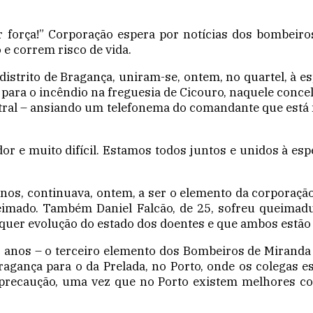
r força!” Corporação espera por notícias dos bombeir
 e correm risco de vida.
strito de Bragança, uniram-se, ontem, no quartel, à es
ra o incêndio na freguesia de Cicouro, naquele concel
ntral – ansiando um telefonema do comandante que está n
r e muito difícil. Estamos todos juntos e unidos à espe
anos, continuava, ontem, a ser o elemento da corporaçã
mado. Também Daniel Falcão, de 25, sofreu queimadu
quer evolução do estado dos doentes e que ambos estão 
2 anos – o terceiro elemento dos Bombeiros de Mirand
ragança para o da Prelada, no Porto, onde os colegas est
r precaução, uma vez que no Porto existem melhores c