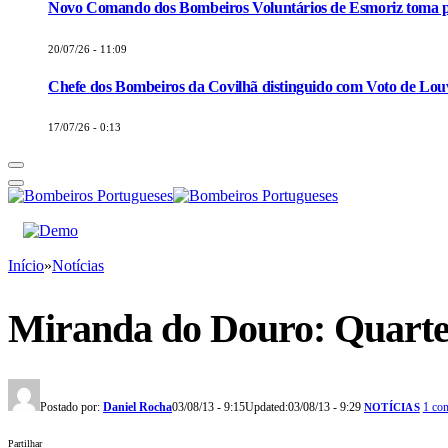
Novo Comando dos Bombeiros Voluntários de Esmoriz toma p
20/07/26 - 11:09
Chefe dos Bombeiros da Covilhã distinguido com Voto de Louv
17/07/26 - 0:13
Início
»
Notícias
Miranda do Douro: Quarte
Postado por:
Daniel Rocha
03/08/13 - 9:15
Updated:
03/08/13 - 9:29
1 co
NOTÍCIAS
Partilhar