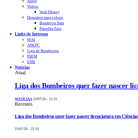
Jogos
Videos
Walt Disney
Desenhos para colorir
Bombeiro Sam
Patrulha Pata
Links de Interesse
MAI
ANEPC
Liga de Bombeiros
INEM
ENB
Notícias
Atual
Liga dos Bombeiros quer fazer nascer li
NOTÍCIAS
23/07/26 - 22:31
Recentes
Liga dos Bombeiros quer fazer nascer licenciatura em Ciências
23/07/26 - 22:31