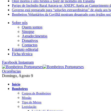
Onze mortos e oito feridos a fugir de incêndio em Espanha
Perigo de Incêndio Rural Agrava-se: ANEPC Apela ao Cumprimento d
Governo está preparado para “soluções extraordinárias” de ajuda aos 
Bombeiros Voluntários da Covilhã mostram desagrado com órgãos socia
Sobre nós
Quem somos
Sinopse
Agradecimentos
Donativos
Contactos
Estatuto editorial
Ficha técnica
Facebook
Instagram
Ocorrências
Domingo, Agosto 9
Início
Bombeiros
Corpos de Bombeiros
Missão
Tipo de Meios
Legislação