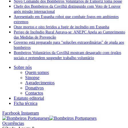
Novo Comando dos Bombeiros Voluntários de Esmoriz toma posse
Chefe dos Bombeiros da Covilhã distinguido com Voto de Louvor
após missão internacional
Apresentado em Espanha robot que combate fogos em ambientes
extremos
Onze mortos e oito feridos a fugir de incêndio em Espanha
Perigo de Incêndio Rural Agrava-se: ANEPC Apela ao Cumprimento
das Medidas de Prevenção
Governo está preparado para “soluções extraordinárias” de ajuda aos
bombeiros
Bombeiros Voluntários da Covilhã mostram desagrado com órgãos
sociais e pretendem suspender trabalho voluntário
Sobre nós
Quem somos
Sinopse
Agradecimentos
Donativos
Contactos
Estatuto editorial
Ficha técnica
Facebook
Instagram
Ocorrências