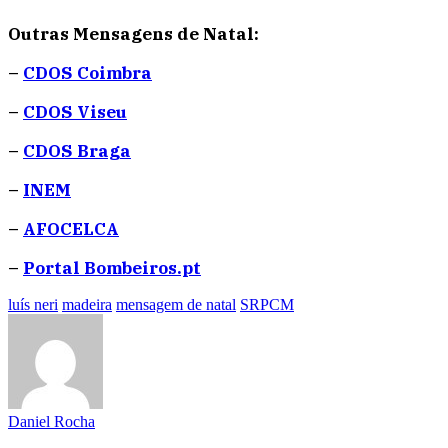
Outras Mensagens de Natal:
–
CDOS Coimbra
–
CDOS Viseu
–
CDOS Braga
–
INEM
–
AFOCELCA
–
Portal Bombeiros.pt
luís neri
madeira
mensagem de natal
SRPCM
Daniel Rocha