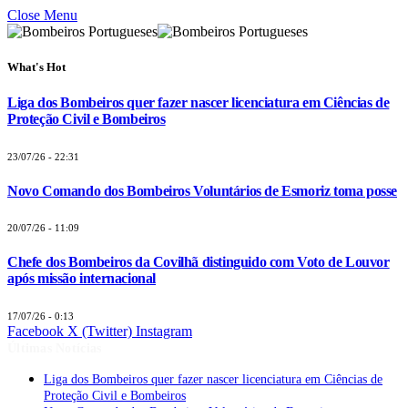
Close Menu
What's Hot
Liga dos Bombeiros quer fazer nascer licenciatura em Ciências de
Proteção Civil e Bombeiros
23/07/26 - 22:31
Novo Comando dos Bombeiros Voluntários de Esmoriz toma posse
20/07/26 - 11:09
Chefe dos Bombeiros da Covilhã distinguido com Voto de Louvor
após missão internacional
17/07/26 - 0:13
Facebook
X (Twitter)
Instagram
Últimas Notícias
Liga dos Bombeiros quer fazer nascer licenciatura em Ciências de
Proteção Civil e Bombeiros