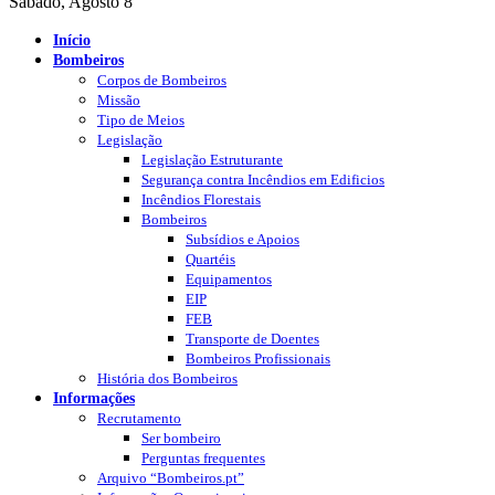
Sábado, Agosto 8
Início
Bombeiros
Corpos de Bombeiros
Missão
Tipo de Meios
Legislação
Legislação Estruturante
Segurança contra Incêndios em Edificios
Incêndios Florestais
Bombeiros
Subsídios e Apoios
Quartéis
Equipamentos
EIP
FEB
Transporte de Doentes
Bombeiros Profissionais
História dos Bombeiros
Informações
Recrutamento
Ser bombeiro
Perguntas frequentes
Arquivo “Bombeiros.pt”