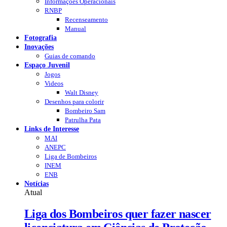
Informações Operacionais
RNBP
Recenseamento
Manual
Fotografia
Inovações
Guias de comando
Espaço Juvenil
Jogos
Videos
Walt Disney
Desenhos para colorir
Bombeiro Sam
Patrulha Pata
Links de Interesse
MAI
ANEPC
Liga de Bombeiros
INEM
ENB
Notícias
Atual
Liga dos Bombeiros quer fazer nascer